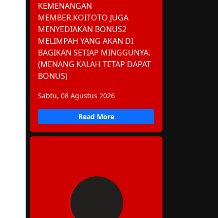
KEMENANGAN
MEMBER.KOITOTO JUGA
MENYEDIAKAN BONUS2
MELIMPAH YANG AKAN DI
BAGIKAN SETIAP MINGGUNYA.
(MENANG KALAH TETAP DAPAT
BONUS)
Sabtu, 08 Agustus 2026
Read More