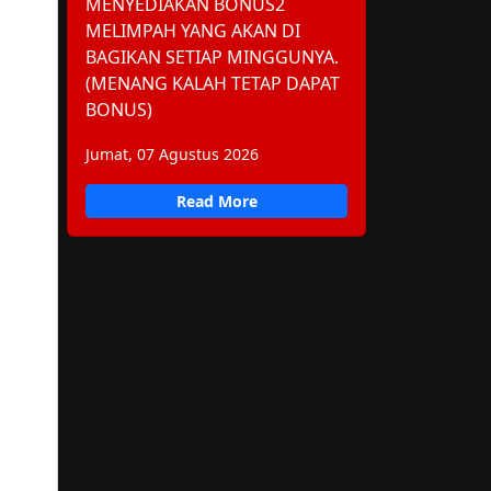
MENYEDIAKAN BONUS2
MELIMPAH YANG AKAN DI
BAGIKAN SETIAP MINGGUNYA.
(MENANG KALAH TETAP DAPAT
BONUS)
Jumat, 07 Agustus 2026
Read More