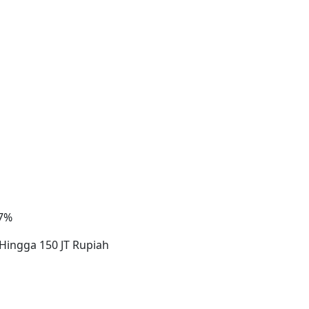
.7%
Hingga 150 JT Rupiah