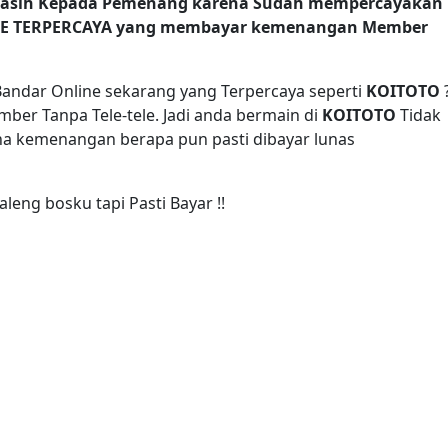
Kasih Kepada Pemenang karena Sudah mempercayakan
NE TERPERCAYA yang membayar kemenangan Member
andar Online sekarang yang Terpercaya seperti
KOITOTO
r Tanpa Tele-tele. Jadi anda bermain di
KOITOTO
Tidak
a kemenangan berapa pun pasti dibayar lunas
leng bosku tapi Pasti Bayar !!