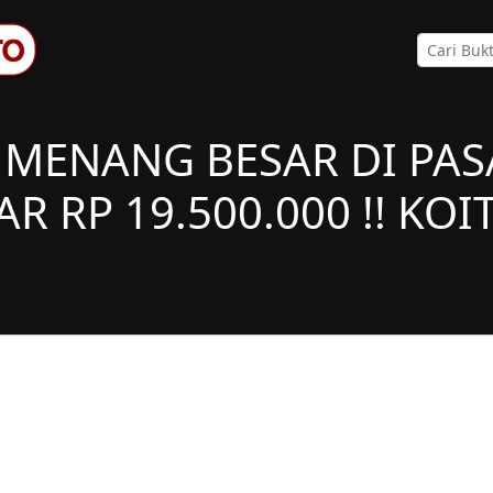
! MENANG BESAR DI PA
R RP 19.500.000 !! KO