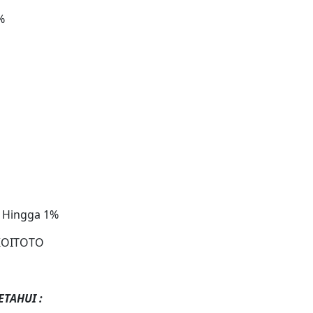
%
 Hingga 1%
KOITOTO
ETAHUI :