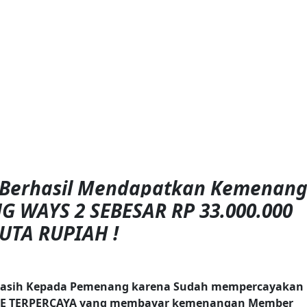
 Berhasil Mendapatkan Kemenan
 WAYS 2 SEBESAR RP 33.000.000
JUTA RUPIAH !
Kasih Kepada Pemenang karena Sudah mempercayakan
NE TERPERCAYA yang membayar kemenangan Member