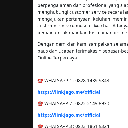
berpengalaman dan profesional yang sia
menghubungi customer service secara lang
mengajukan pertanyaan, keluhan, meminta
customer service melalui live chat. Ada
pemain untuk mainkan Permainan online 
Dengan demikian kami sampaikan selama
paus dan ucapan terimakasih sebesar-be
Online Terpercaya.
☎️ WHATSAPP 1 : 0878-1439-9843
https://linkjago.me/official
☎️ WHATSAPP 2 : 0822-2149-8920
https://linkjago.me/official
☎️ WHATSAPP 3 : 0823-1861-5324