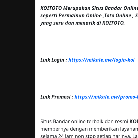
KOITOTO Merupakan Situs Bandar Onlin
seperti Permainan Online ,Toto Online
yang seru dan menarik di KOITOTO.
Link Login :
https://mikale.me/login-koi
Link Promosi :
https://mikale.me/promo-
Situs Bandar online terbaik dan resmi
KO
membernya dengan memberikan layanan t
selama 24 jam non stop setiap harinya. L