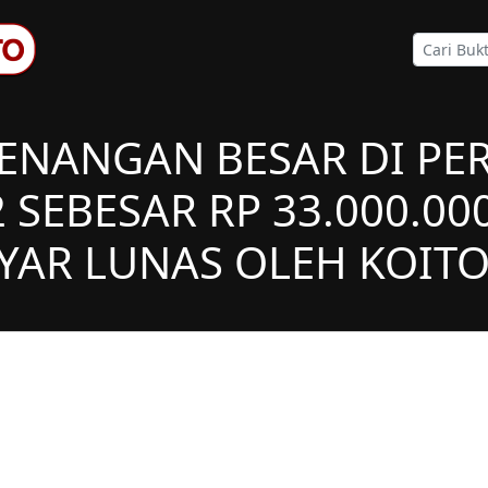
MENANGAN BESAR DI P
SEBESAR RP 33.000.000
AR LUNAS OLEH KOITOT