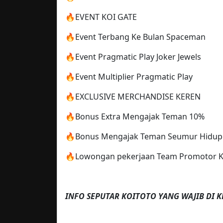
🔥EVENT KOI GATE
🔥Event Terbang Ke Bulan Spaceman
🔥Event Pragmatic Play Joker Jewels
🔥Event Multiplier Pragmatic Play
🔥EXCLUSIVE MERCHANDISE KEREN
🔥Bonus Extra Mengajak Teman 10%
🔥Bonus Mengajak Teman Seumur Hidup
🔥Lowongan pekerjaan Team Promotor 
INFO SEPUTAR KOITOTO YANG WAJIB DI K