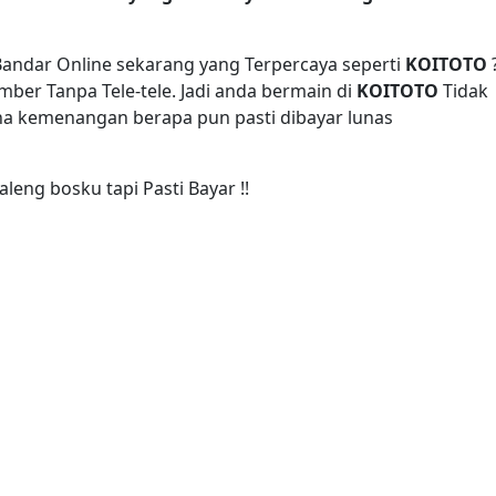
andar Online sekarang yang Terpercaya seperti
KOITOTO
r Tanpa Tele-tele. Jadi anda bermain di
KOITOTO
Tidak
a kemenangan berapa pun pasti dibayar lunas
leng bosku tapi Pasti Bayar !!