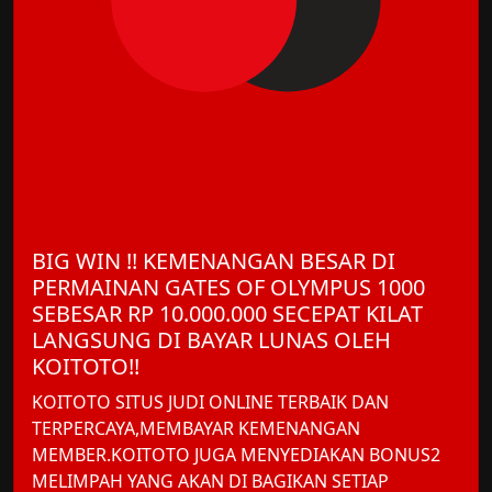
BIG WIN !! KEMENANGAN BESAR DI
PERMAINAN GATES OF OLYMPUS 1000
SEBESAR RP 10.000.000 SECEPAT KILAT
LANGSUNG DI BAYAR LUNAS OLEH
KOITOTO!!
KOITOTO SITUS JUDI ONLINE TERBAIK DAN
TERPERCAYA,MEMBAYAR KEMENANGAN
MEMBER.KOITOTO JUGA MENYEDIAKAN BONUS2
MELIMPAH YANG AKAN DI BAGIKAN SETIAP