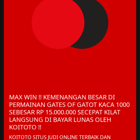
MAX WIN !! KEMENANGAN BESAR DI
PERMAINAN GATES OF GATOT KACA 1000
SEBESAR RP 15.000.000 SECEPAT KILAT
LANGSUNG DI BAYAR LUNAS OLEH
KOITOTO !!
KOITOTO SITUS JUDI ONLINE TERBAIK DAN