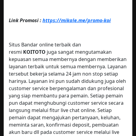
Link Promosi :
https://mikale.me/promo-koi
Situs Bandar online terbaik dan
resmi
KOITOTO
juga sangat mengutamakan
kepuasan semua membernya dengan memberikan
layanan terbaik untuk semua membernya. Layanan
tersebut bekerja selama 24 jam non stop setiap
harinya. Layanan ini pun sudah didukung juga oleh
customer service berpengalaman dan profesional
yang siap membantu para pemain. Setiap pemain
pun dapat menghubungi customer service secara
langsung melalui fitur live chat online. Setiap
pemain dapat mengajukan pertanyaan, keluhan,
meminta saran, konfirmasi deposit, pembuatan
akun baru dll pada customer service melalui live