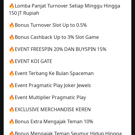
🔥Lomba Panjat Turnover Setiap Minggu Hingga
150 JT Rupiah
🔥Bonus Turnover Slot Up to 0.5%
🔥Bonus Cashback Up to 3% Slot Game
🔥EVENT FREESPIN 20% DAN BUYSPIN 15%
🔥EVENT KOI GATE
🔥Event Terbang Ke Bulan Spaceman
🔥Event Pragmatic Play Joker Jewels
🔥Event Multiplier Pragmatic Play
🔥EXCLUSIVE MERCHANDISE KEREN
🔥Bonus Extra Mengajak Teman 10%
🔥Bonus Mengajak Teman Seumur Hidup Hingga