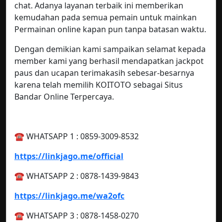
chat. Adanya layanan terbaik ini memberikan
kemudahan pada semua pemain untuk mainkan
Permainan online kapan pun tanpa batasan waktu.
Dengan demikian kami sampaikan selamat kepada
member kami yang berhasil mendapatkan jackpot
paus dan ucapan terimakasih sebesar-besarnya
karena telah memilih KOITOTO sebagai Situs
Bandar Online Terpercaya.
☎️ WHATSAPP 1 : 0859-3009-8532
https://linkjago.me/official
☎️ WHATSAPP 2 : 0878-1439-9843
https://linkjago.me/wa2ofc
☎️ WHATSAPP 3 : 0878-1458-0270