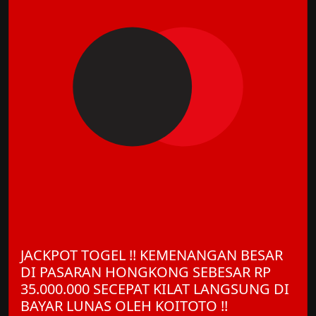
JACKPOT TOGEL !! KEMENANGAN BESAR
DI PASARAN HONGKONG SEBESAR RP
35.000.000 SECEPAT KILAT LANGSUNG DI
BAYAR LUNAS OLEH KOITOTO !!