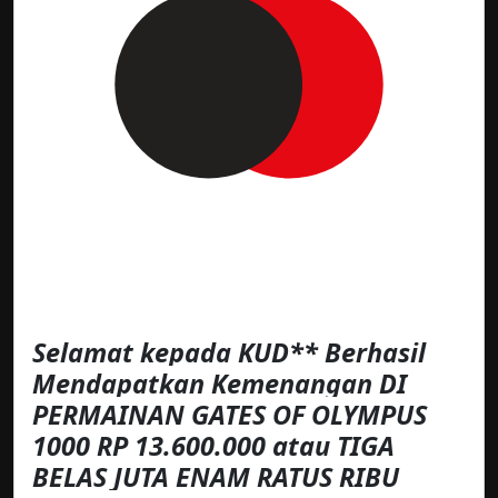
Selamat kepada KUD** Berhasil
Mendapatkan Kemenangan DI
PERMAINAN GATES OF OLYMPUS
1000 RP 13.600.000 atau TIGA
BELAS JUTA ENAM RATUS RIBU