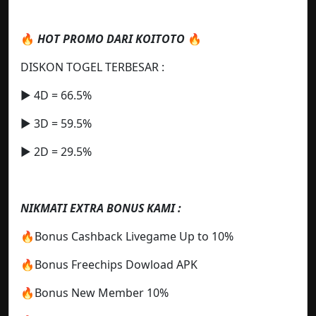
🔥
HOT PROMO DARI KOITOTO
🔥
DISKON TOGEL TERBESAR :
▶️ 4D = 66.5%
▶️ 3D = 59.5%
▶️ 2D = 29.5%
NIKMATI EXTRA BONUS KAMI :
🔥Bonus Cashback Livegame Up to 10%
🔥Bonus Freechips Dowload APK
🔥Bonus New Member 10%