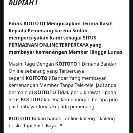
RUPIAH !
Pihak KOITOTO Mengucapkan Terima Kasih
Kepada Pemenang karena Sudah
mempercayakan kami sebagai SITUS
PERMAINAN ONLINE TERPERCAYA yang
membayar kemenangan Member Hingga Lunas.
Masih Ragu Dengan
KOITOTO
? Dimana Bandar
Online sekarang yang Terpercaya
seperti
KOITOTO
? Bandar Yang membayar
kemenangan Member Tanpa Tele-tele. Jadi anda
bermain di
KOITOTO
Tidak perlu khawatir pada
Situs
KOITOTO
karena kemenangan berapa pun
pasti dibayar lunas kepada pemenang.
KOITOTO
Bukan bandar online kaleng – kaleng
bosku tapi Pasti Bayar !!