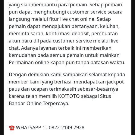
yang siap membantu para pemain. Setiap pemain
pun dapat menghubungi customer service secara
langsung melalui fitur live chat online. Setiap
pemain dapat mengajukan pertanyaan, keluhan,
meminta saran, konfirmasi deposit, pembuatan
akun baru dll pada customer service melalui live
chat. Adanya layanan terbaik ini memberikan
kemudahan pada semua pemain untuk mainkan
Permainan online kapan pun tanpa batasan waktu.
Dengan demikian kami sampaikan selamat kepada
member kami yang berhasil mendapatkan jackpot
paus dan ucapan terimakasih sebesar-besarnya
karena telah memilih KOITOTO sebagai Situs
Bandar Online Terpercaya.
☎️ WHATSAPP 1 : 0822-2149-7928