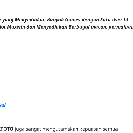
e yang Menyediakan Banyak Games dengan Satu User Id
 , Slot Maxwin dan Menyediakan Berbagai macam permaina
koi
ITOTO
juga sangat mengutamakan kepuasan semua