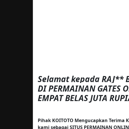
Selamat kepada RAJ**
DI PERMAINAN GATES OF
EMPAT BELAS JUTA RUPI
Pihak KOITOTO Mengucapkan Terima 
kami sebagai SITUS PERMAINAN ONLI