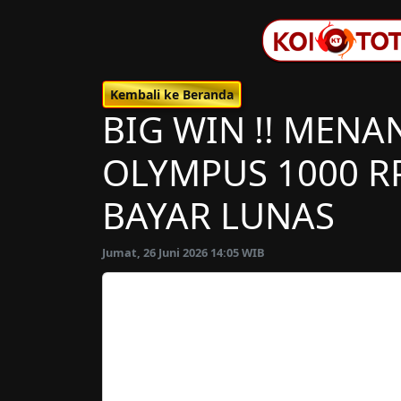
Kembali ke Beranda
BIG WIN !! MENA
OLYMPUS 1000 RP
BAYAR LUNAS
Jumat, 26 Juni 2026 14:05 WIB