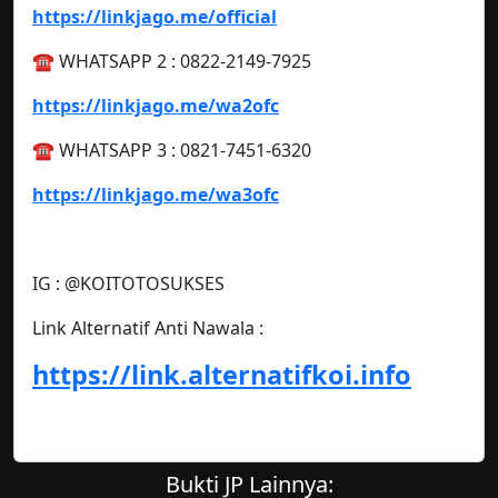
https://linkjago.me/official
☎️ WHATSAPP 2 : 0822-2149-7925
https://linkjago.me/wa2ofc
☎️ WHATSAPP 3 : 0821-7451-6320
https://linkjago.me/wa3ofc
IG : @KOITOTOSUKSES
Link Alternatif Anti Nawala :
https://link.alternatifkoi.info
Bukti JP Lainnya: