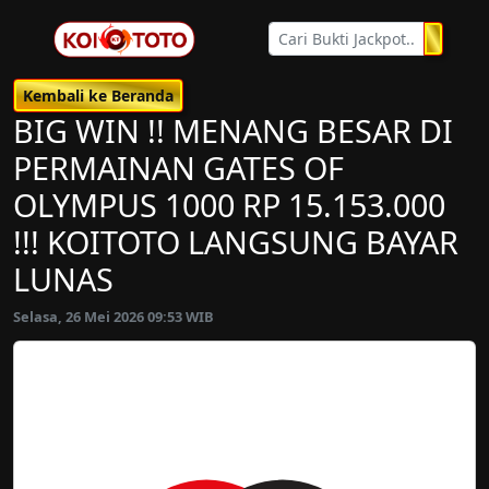
Kembali ke Beranda
BIG WIN !! MENANG BESAR DI
PERMAINAN GATES OF
OLYMPUS 1000 RP 15.153.000
!!! KOITOTO LANGSUNG BAYAR
LUNAS
Selasa, 26 Mei 2026 09:53 WIB