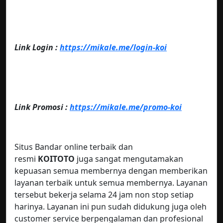
Link Login :
https://mikale.me/login-koi
Link Promosi :
https://mikale.me/promo-koi
Situs Bandar online terbaik dan
resmi
KOITOTO
juga sangat mengutamakan
kepuasan semua membernya dengan memberikan
layanan terbaik untuk semua membernya. Layanan
tersebut bekerja selama 24 jam non stop setiap
harinya. Layanan ini pun sudah didukung juga oleh
customer service berpengalaman dan profesional