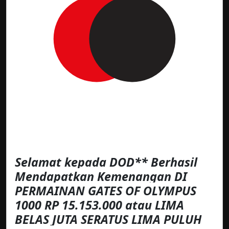
Selamat kepada DOD** Berhasil
Mendapatkan Kemenangan DI
PERMAINAN GATES OF OLYMPUS
1000 RP 15.153.000 atau LIMA
BELAS JUTA SERATUS LIMA PULUH