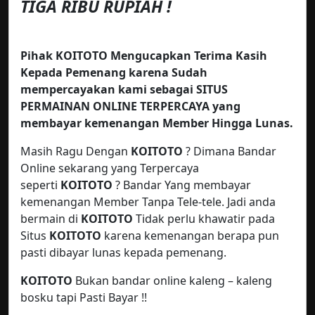
TIGA RIBU RUPIAH !
Pihak KOITOTO Mengucapkan Terima Kasih
Kepada Pemenang karena Sudah
mempercayakan kami sebagai SITUS
PERMAINAN ONLINE TERPERCAYA yang
membayar kemenangan Member Hingga Lunas.
Masih Ragu Dengan
KOITOTO
? Dimana Bandar
Online sekarang yang Terpercaya
seperti
KOITOTO
? Bandar Yang membayar
kemenangan Member Tanpa Tele-tele. Jadi anda
bermain di
KOITOTO
Tidak perlu khawatir pada
Situs
KOITOTO
karena kemenangan berapa pun
pasti dibayar lunas kepada pemenang.
KOITOTO
Bukan bandar online kaleng – kaleng
bosku tapi Pasti Bayar !!