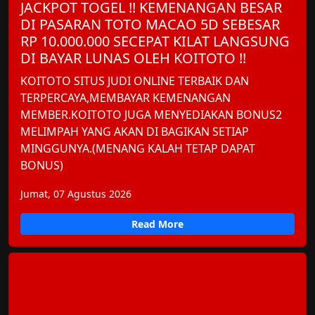
JACKPOT TOGEL !! KEMENANGAN BESAR
DI PASARAN TOTO MACAO 5D SEBESAR
RP 10.000.000 SECEPAT KILAT LANGSUNG
DI BAYAR LUNAS OLEH KOITOTO !!
KOITOTO SITUS JUDI ONLINE TERBAIK DAN
TERPERCAYA,MEMBAYAR KEMENANGAN
MEMBER.KOITOTO JUGA MENYEDIAKAN BONUS2
MELIMPAH YANG AKAN DI BAGIKAN SETIAP
MINGGUNYA.(MENANG KALAH TETAP DAPAT
BONUS)
Jumat, 07 Agustus 2026
Read More