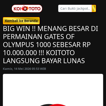
Kembali ke Beranda
BIG WIN !! MENANG BESAR DI
PERMAINAN GATES OF
OLYMPUS 1000 SEBESAR RP
10.000.000 !!! KOITOTO
LANGSUNG BAYAR LUNAS
Kamis, 14 Mei 2026 05:53 WIB