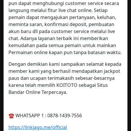
pun dapat menghubungi customer service secara
langsung melalui fitur live chat online. Setiap
pemain dapat mengajukan pertanyaan, keluhan,
meminta saran, konfirmasi deposit, pembuatan
akun baru dll pada customer service melalui live
chat. Adanya layanan terbaik ini memberikan
kemudahan pada semua pemain untuk mainkan
Permainan online kapan pun tanpa batasan waktu.
Dengan demikian kami sampaikan selamat kepada
member kami yang berhasil mendapatkan jackpot
paus dan ucapan terimakasih sebesar-besarnya
karena telah memilih KOITOTO sebagai Situs
Bandar Online Terpercaya.
☎️ WHATSAPP 1 : 0878-1439-7556
https://linkjago.me/official