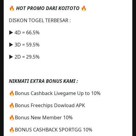
🔥
HOT PROMO DARI KOITOTO
🔥
DISKON TOGEL TERBESAR :
▶️ 4D = 66.5%
▶️ 3D = 59.5%
▶️ 2D = 29.5%
NIKMATI EXTRA BONUS KAMI :
🔥Bonus Cashback Livegame Up to 10%
🔥Bonus Freechips Dowload APK
🔥Bonus New Member 10%
🔥BONUS CASHBACK SPORTGG 10%