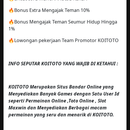
🔥Bonus Extra Mengajak Teman 10%
🔥Bonus Mengajak Teman Seumur Hidup Hingga
1%
🔥Lowongan pekerjaan Team Promotor KOITOTO
INFO SEPUTAR KOITOTO YANG WAJIB DI KETAHUI :
KOITOTO Merupakan Situs Bandar Online yang
Menyediakan Banyak Games dengan Satu User Id
seperti Permainan Online ,Toto Online , Slot
Maxwin dan Menyediakan Berbagai macam
permainan yang seru dan menarik di KOITOTO.