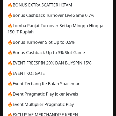
🔥BONUS EXTRA SCATTER HITAM
🔥Bonus Cashback Turnover LiveGame 0.7%
🔥Lomba Panjat Turnover Setiap Minggu Hingga
150 JT Rupiah
🔥Bonus Turnover Slot Up to 0.5%
🔥Bonus Cashback Up to 3% Slot Game
🔥EVENT FREESPIN 20% DAN BUYSPIN 15%
🔥EVENT KOI GATE
🔥Event Terbang Ke Bulan Spaceman
🔥Event Pragmatic Play Joker Jewels
🔥Event Multiplier Pragmatic Play
🔥EXCLUSIVE MERCHANDISE KEREN