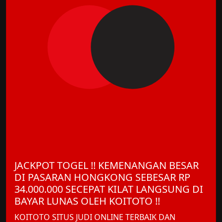
JACKPOT TOGEL !! KEMENANGAN BESAR
DI PASARAN HONGKONG SEBESAR RP
34.000.000 SECEPAT KILAT LANGSUNG DI
BAYAR LUNAS OLEH KOITOTO !!
KOITOTO SITUS JUDI ONLINE TERBAIK DAN