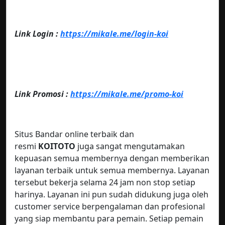
Link Login :
https://mikale.me/login-koi
Link Promosi :
https://mikale.me/promo-koi
Situs Bandar online terbaik dan
resmi
KOITOTO
juga sangat mengutamakan
kepuasan semua membernya dengan memberikan
layanan terbaik untuk semua membernya. Layanan
tersebut bekerja selama 24 jam non stop setiap
harinya. Layanan ini pun sudah didukung juga oleh
customer service berpengalaman dan profesional
yang siap membantu para pemain. Setiap pemain