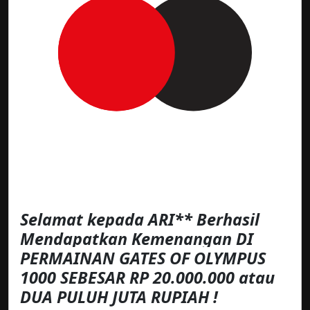
Selamat kepada ARI** Berhasil
Mendapatkan Kemenangan DI
PERMAINAN GATES OF OLYMPUS
1000 SEBESAR RP 20.000.000 atau
DUA PULUH JUTA RUPIAH !