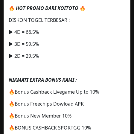
🔥
HOT PROMO DARI KOITOTO
🔥
DISKON TOGEL TERBESAR :
▶️ 4D = 66.5%
▶️ 3D = 59.5%
▶️ 2D = 29.5%
NIKMATI EXTRA BONUS KAMI :
🔥Bonus Cashback Livegame Up to 10%
🔥Bonus Freechips Dowload APK
🔥Bonus New Member 10%
🔥BONUS CASHBACK SPORTGG 10%