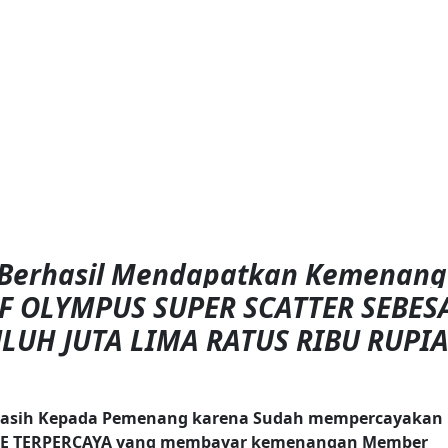
 Berhasil Mendapatkan Kemenan
F OLYMPUS SUPER SCATTER SEBES
ULUH JUTA LIMA RATUS RIBU RUPIA
Kasih Kepada Pemenang karena Sudah mempercayakan
NE TERPERCAYA yang membayar kemenangan Member