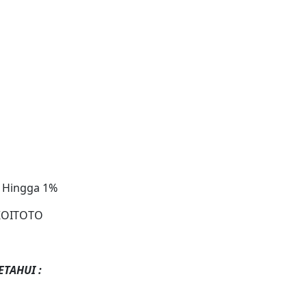
 Hingga 1%
KOITOTO
ETAHUI :