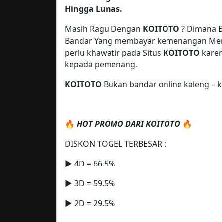
Hingga Lunas.
Masih Ragu Dengan
KOITOTO
? Dimana B
Bandar Yang membayar kemenangan Membe
perlu khawatir pada Situs
KOITOTO
karen
kepada pemenang.
KOITOTO
Bukan bandar online kaleng – ka
🔥
HOT PROMO DARI KOITOTO
🔥
DISKON TOGEL TERBESAR :
▶️ 4D = 66.5%
▶️ 3D = 59.5%
▶️ 2D = 29.5%