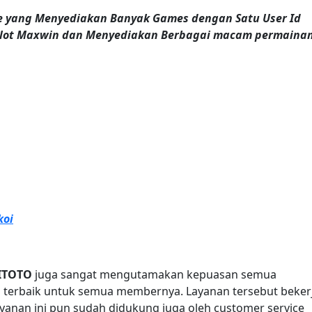
e yang Menyediakan Banyak Games dengan Satu User Id
 , Slot Maxwin dan Menyediakan Berbagai macam permaina
koi
ITOTO
juga sangat mengutamakan kepuasan semua
erbaik untuk semua membernya. Layanan tersebut beker
ayanan ini pun sudah didukung juga oleh customer service