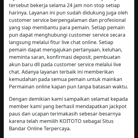
tersebut bekerja selama 24 jam non stop setiap
harinya. Layanan ini pun sudah didukung juga oleh
customer service berpengalaman dan profesional
yang siap membantu para pemain. Setiap pemain
pun dapat menghubungi customer service secara
langsung melalui fitur live chat online. Setiap
pemain dapat mengajukan pertanyaan, keluhan,
meminta saran, konfirmasi deposit, pembuatan
akun baru dll pada customer service melalui live
chat. Adanya layanan terbaik ini memberikan
kemudahan pada semua pemain untuk mainkan
Permainan online kapan pun tanpa batasan waktu.
Dengan demikian kami sampaikan selamat kepada
member kami yang berhasil mendapatkan jackpot
paus dan ucapan terimakasih sebesar-besarnya
karena telah memilih KOITOTO sebagai Situs
Bandar Online Terpercaya.