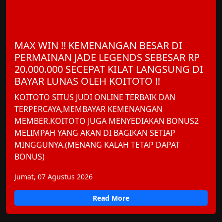
MAX WIN !! KEMENANGAN BESAR DI
PERMAINAN JADE LEGENDS SEBESAR RP
20.000.000 SECEPAT KILAT LANGSUNG DI
BAYAR LUNAS OLEH KOITOTO !!
KOITOTO SITUS JUDI ONLINE TERBAIK DAN
TERPERCAYA,MEMBAYAR KEMENANGAN
MEMBER.KOITOTO JUGA MENYEDIAKAN BONUS2
MELIMPAH YANG AKAN DI BAGIKAN SETIAP
MINGGUNYA.(MENANG KALAH TETAP DAPAT
BONUS)
Jumat, 07 Agustus 2026
Read More