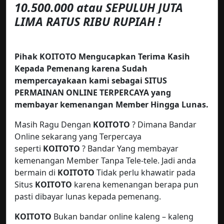
10.500.000 atau SEPULUH JUTA
LIMA RATUS RIBU RUPIAH !
Pihak KOITOTO Mengucapkan Terima Kasih
Kepada Pemenang karena Sudah
mempercayakaan kami sebagai SITUS
PERMAINAN ONLINE TERPERCAYA yang
membayar kemenangan Member Hingga Lunas.
Masih Ragu Dengan
KOITOTO
? Dimana Bandar
Online sekarang yang Terpercaya
seperti
KOITOTO
? Bandar Yang membayar
kemenangan Member Tanpa Tele-tele. Jadi anda
bermain di
KOITOTO
Tidak perlu khawatir pada
Situs
KOITOTO
karena kemenangan berapa pun
pasti dibayar lunas kepada pemenang.
KOITOTO
Bukan bandar online kaleng – kaleng