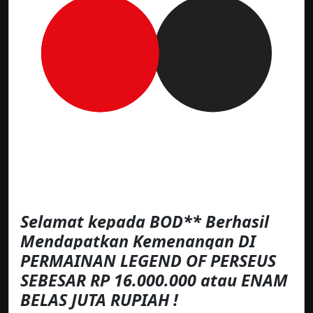
Selamat kepada BOD** Berhasil
Mendapatkan Kemenangan DI
PERMAINAN LEGEND OF PERSEUS
SEBESAR RP 16.000.000 atau ENAM
BELAS JUTA RUPIAH !