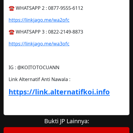
☎️ WHATSAPP 2 : 0877-9555-6112
https://linkjago.me/wa2ofc
☎️ WHATSAPP 3 : 0822-2149-8873
https://linkjago.me/wa3ofc
IG : @KOITOTOCUANN
Link Alternatif Anti Nawala :
https://link.alternatifkoi.info
Bukti JP Lainnya: