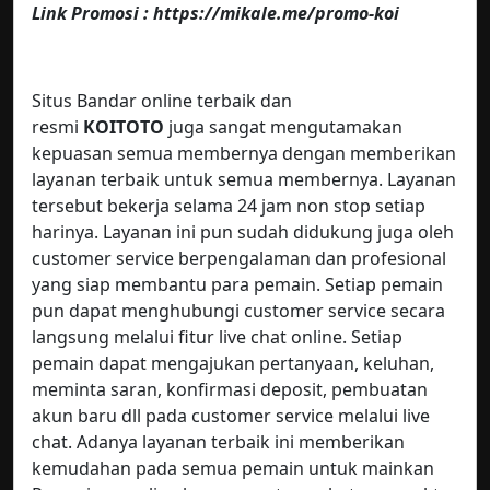
Link Promosi : https://mikale.me/promo-koi
Situs Bandar online terbaik dan
resmi
KOITOTO
juga sangat mengutamakan
kepuasan semua membernya dengan memberikan
layanan terbaik untuk semua membernya. Layanan
tersebut bekerja selama 24 jam non stop setiap
harinya. Layanan ini pun sudah didukung juga oleh
customer service berpengalaman dan profesional
yang siap membantu para pemain. Setiap pemain
pun dapat menghubungi customer service secara
langsung melalui fitur live chat online. Setiap
pemain dapat mengajukan pertanyaan, keluhan,
meminta saran, konfirmasi deposit, pembuatan
akun baru dll pada customer service melalui live
chat. Adanya layanan terbaik ini memberikan
kemudahan pada semua pemain untuk mainkan