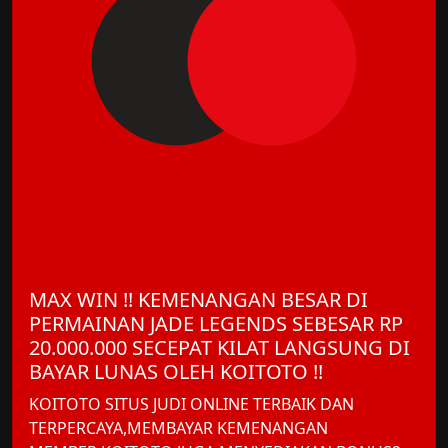
MAX WIN !! KEMENANGAN BESAR DI
PERMAINAN JADE LEGENDS SEBESAR RP
20.000.000 SECEPAT KILAT LANGSUNG DI
BAYAR LUNAS OLEH KOITOTO !!
KOITOTO SITUS JUDI ONLINE TERBAIK DAN
TERPERCAYA,MEMBAYAR KEMENANGAN