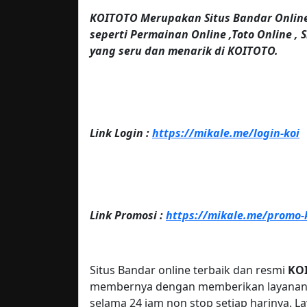
KOITOTO Merupakan Situs Bandar Onlin
seperti Permainan Online ,Toto Online
yang seru dan menarik di KOITOTO.
Link Login :
https://mikale.me/login-koi
Link Promosi :
https://mikale.me/promo-
Situs Bandar online terbaik dan resmi
KO
membernya dengan memberikan layanan t
selama 24 jam non stop setiap harinya. L