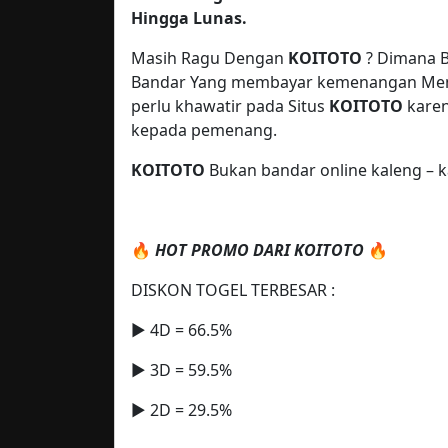
Hingga Lunas.
Masih Ragu Dengan
KOITOTO
? Dimana B
Bandar Yang membayar kemenangan Membe
perlu khawatir pada Situs
KOITOTO
karen
kepada pemenang.
KOITOTO
Bukan bandar online kaleng – ka
🔥
HOT PROMO DARI KOITOTO
🔥
DISKON TOGEL TERBESAR :
▶️ 4D = 66.5%
▶️ 3D = 59.5%
▶️ 2D = 29.5%