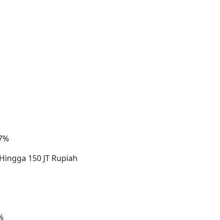
.7%
Hingga 150 JT Rupiah
%