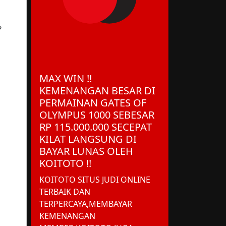
?
MAX WIN !!
KEMENANGAN BESAR DI
PERMAINAN GATES OF
OLYMPUS 1000 SEBESAR
RP 115.000.000 SECEPAT
KILAT LANGSUNG DI
BAYAR LUNAS OLEH
KOITOTO !!
KOITOTO SITUS JUDI ONLINE
TERBAIK DAN
TERPERCAYA,MEMBAYAR
KEMENANGAN