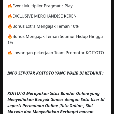
🔥Event Multiplier Pragmatic Play
🔥EXCLUSIVE MERCHANDISE KEREN
🔥Bonus Extra Mengajak Teman 10%
🔥Bonus Mengajak Teman Seumur Hidup Hingga
1%
🔥Lowongan pekerjaan Team Promotor KOITOTO
INFO SEPUTAR KOITOTO YANG WAJIB DI KETAHUI :
KOITOTO Merupakan Situs Bandar Online yang
Menyediakan Banyak Games dengan Satu User Id
seperti Permainan Online ,Toto Online , Slot
Maxwin dan Menyediakan Berbagai macam