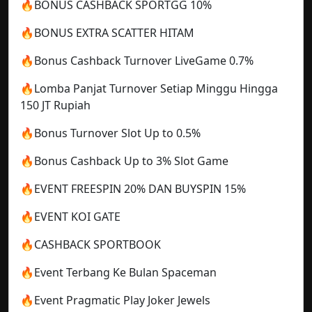
🔥BONUS CASHBACK SPORTGG 10%
🔥BONUS EXTRA SCATTER HITAM
🔥Bonus Cashback Turnover LiveGame 0.7%
🔥Lomba Panjat Turnover Setiap Minggu Hingga
150 JT Rupiah
🔥Bonus Turnover Slot Up to 0.5%
🔥Bonus Cashback Up to 3% Slot Game
🔥EVENT FREESPIN 20% DAN BUYSPIN 15%
🔥EVENT KOI GATE
🔥
CASHBACK SPORTBOOK
🔥Event Terbang Ke Bulan Spaceman
🔥Event Pragmatic Play Joker Jewels