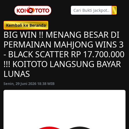
Kembali ke Beranda
BIG WIN !! MENANG BESAR DI
PERMAINAN MAHJONG WINS 3
- BLACK SCATTER RP 17.700.000
!!! KOITOTO LANGSUNG BAYAR
LUNAS
Senin, 29 Juni 2026 18:38 WIB