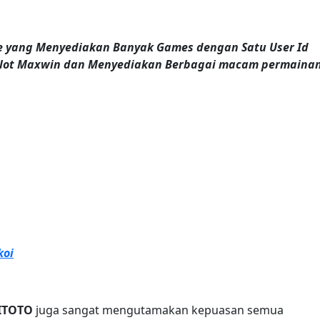
e yang Menyediakan Banyak Games dengan Satu User Id
 , Slot Maxwin dan Menyediakan Berbagai macam permaina
koi
ITOTO
juga sangat mengutamakan kepuasan semua