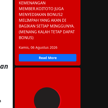
KEMENANGAN
MEMBER.KOITOTO JUGA
MENYEDIAKAN BONUS2
MELIMPAH YANG AKAN DI
BAGIKAN SETIAP MINGGUNYA.
(MENANG KALAH TETAP DAPAT
BONUS)
Kamis, 06 Agustus 2026
Read More
gan
n