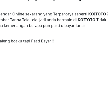
andar Online sekarang yang Terpercaya seperti
KOITOTO
r Tanpa Tele-tele. Jadi anda bermain di
KOITOTO
Tidak
a kemenangan berapa pun pasti dibayar lunas
leng bosku tapi Pasti Bayar !!