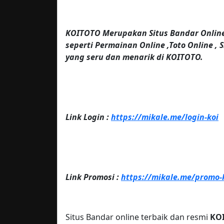
KOITOTO Merupakan Situs Bandar Onlin
seperti Permainan Online ,Toto Online
yang seru dan menarik di KOITOTO.
Link Login :
https://mikale.me/login-koi
Link Promosi :
https://mikale.me/promo-
Situs Bandar online terbaik dan resmi
KO