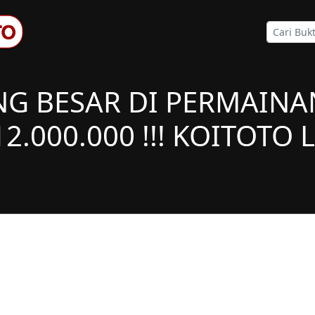
ANG BESAR DI PERMAIN
2.000.000 !!! KOITOT