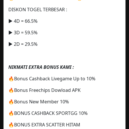
DISKON TOGEL TERBESAR :
▶️ 4D = 66.5%
▶️ 3D = 59.5%
▶️ 2D = 29.5%
NIKMATI EXTRA BONUS KAMI :
🔥Bonus Cashback Livegame Up to 10%
🔥Bonus Freechips Dowload APK
🔥Bonus New Member 10%
🔥BONUS CASHBACK SPORTGG 10%
🔥BONUS EXTRA SCATTER HITAM