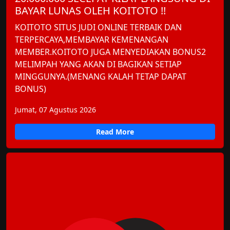
BAYAR LUNAS OLEH KOITOTO !!
KOITOTO SITUS JUDI ONLINE TERBAIK DAN
TERPERCAYA,MEMBAYAR KEMENANGAN
MEMBER.KOITOTO JUGA MENYEDIAKAN BONUS2
MELIMPAH YANG AKAN DI BAGIKAN SETIAP
MINGGUNYA.(MENANG KALAH TETAP DAPAT
BONUS)
Jumat, 07 Agustus 2026
Read More