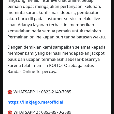
langsung melalui fitur live chat online. Setiap
pemain dapat mengajukan pertanyaan, keluhan,
meminta saran, konfirmasi deposit, pembuatan
akun baru dll pada customer service melalui live
chat. Adanya layanan terbaik ini memberikan
kemudahan pada semua pemain untuk mainkan
Permainan online kapan pun tanpa batasan waktu.
Dengan demikian kami sampaikan selamat kepada
member kami yang berhasil mendapatkan jackpot
paus dan ucapan terimakasih sebesar-besarnya
karena telah memilih KOITOTO sebagai Situs
Bandar Online Terpercaya.
☎️ WHATSAPP 1 : 0822-2149-7985
https://linkjago.me/official
☎️ WHATSAPP 2 : 0853-8570-2589