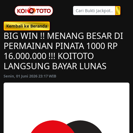
Kembali ke Beranda
BIG WIN !! MENANG BESAR DI
PERMAINAN PINATA 1000 RP
16.000.000 !!! KOITOTO
LANGSUNG BAYAR LUNAS
Senin, 01 Juni 2026 23:17 WIB