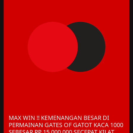
MAX WIN !! KEMENANGAN BESAR DI
PERMAINAN GATES OF GATOT KACA 1000
SEBESAR RP 15.000.000 SECEPAT KILAT