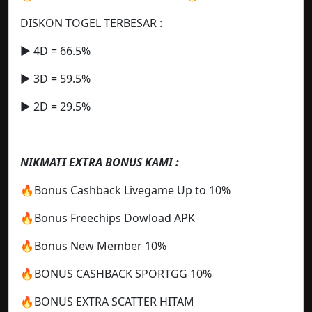
DISKON TOGEL TERBESAR :
▶️ 4D = 66.5%
▶️ 3D = 59.5%
▶️ 2D = 29.5%
NIKMATI EXTRA BONUS KAMI :
🔥Bonus Cashback Livegame Up to 10%
🔥Bonus Freechips Dowload APK
🔥Bonus New Member 10%
🔥BONUS CASHBACK SPORTGG 10%
🔥BONUS EXTRA SCATTER HITAM