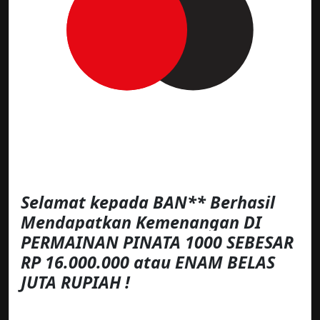
Selamat kepada BAN** Berhasil
Mendapatkan Kemenangan DI
PERMAINAN PINATA 1000 SEBESAR
RP 16.000.000 atau ENAM BELAS
JUTA RUPIAH !