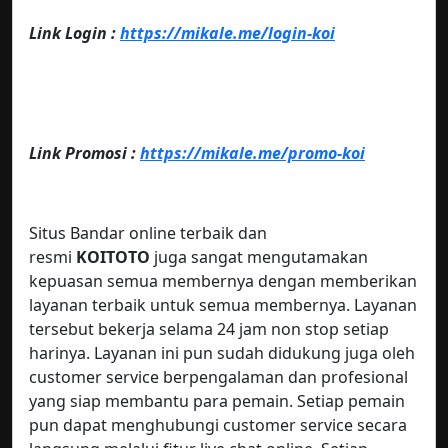
Link Login :
https://mikale.me/login-koi
Link Promosi :
https://mikale.me/promo-koi
Situs Bandar online terbaik dan
resmi
KOITOTO
juga sangat mengutamakan
kepuasan semua membernya dengan memberikan
layanan terbaik untuk semua membernya. Layanan
tersebut bekerja selama 24 jam non stop setiap
harinya. Layanan ini pun sudah didukung juga oleh
customer service berpengalaman dan profesional
yang siap membantu para pemain. Setiap pemain
pun dapat menghubungi customer service secara