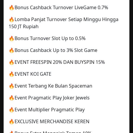
🔥Bonus Cashback Turnover LiveGame 0.7%
🔥Lomba Panjat Turnover Setiap Minggu Hingga
150 JT Rupiah
🔥Bonus Turnover Slot Up to 0.5%
🔥Bonus Cashback Up to 3% Slot Game
🔥EVENT FREESPIN 20% DAN BUYSPIN 15%
🔥EVENT KOI GATE
🔥Event Terbang Ke Bulan Spaceman
🔥Event Pragmatic Play Joker Jewels
🔥Event Multiplier Pragmatic Play
🔥EXCLUSIVE MERCHANDISE KEREN