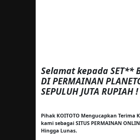
Selamat kepada SET**
DI PERMAINAN PLANETON
SEPULUH JUTA RUPIAH !
Pihak KOITOTO Mengucapkan Terima 
kami sebagai SITUS PERMAINAN ONLI
Hingga Lunas.