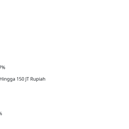
.7%
Hingga 150 JT Rupiah
%