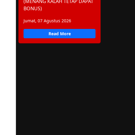
(MENANG KALAH TETAP DAPAT
BONUS)
Jumat, 07 Agustus 2026
Read More