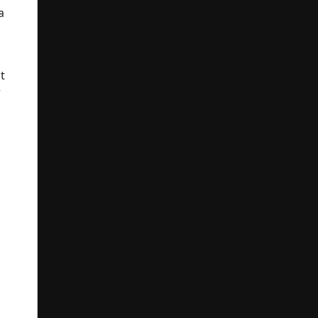
a
t
r