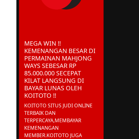
MEGA WIN !!
KEMENANGAN BESAR DI
PERMAINAN MAHJONG
WAYS SEBESAR RP
85.000.000 SECEPAT
KILAT LANGSUNG DI
BAYAR LUNAS OLEH
KOITOTO !!
KOITOTO SITUS JUDI ONLINE
TERBAIK DAN
TERPERCAYA,MEMBAYAR
KEMENANGAN
MEMBER.KOITOTO JUGA