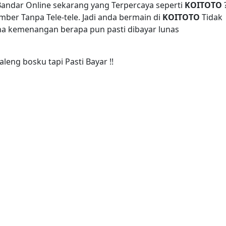
andar Online sekarang yang Terpercaya seperti
KOITOTO
r Tanpa Tele-tele. Jadi anda bermain di
KOITOTO
Tidak
a kemenangan berapa pun pasti dibayar lunas
leng bosku tapi Pasti Bayar !!