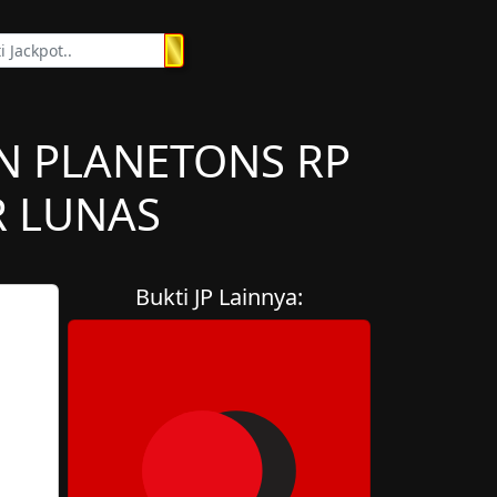
AN PLANETONS RP
R LUNAS
Bukti JP Lainnya: