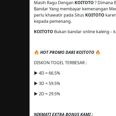
Masih Ragu Dengan
KOITOTO
? Dimana B
Bandar Yang membayar kemenangan Membe
perlu khawatir pada Situs
KOITOTO
karen
kepada pemenang.
KOITOTO
Bukan bandar online kaleng – ka
🔥
HOT PROMO DARI KOITOTO
🔥
DISKON TOGEL TERBESAR :
▶️ 4D = 66.5%
▶️ 3D = 59.5%
▶️ 2D = 29.5%
NIKMATI EXTRA BONUS KAMI :