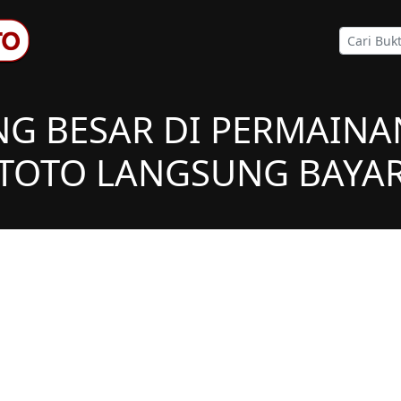
ANG BESAR DI PERMAIN
KOITOTO LANGSUNG BAYA