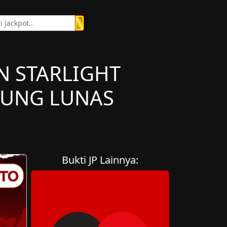
N STARLIGHT
GSUNG LUNAS
Bukti JP Lainnya: