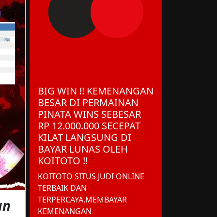
BIG WIN !! KEMENANGAN
BESAR DI PERMAINAN
PINATA WINS SEBESAR
RP 12.000.000 SECEPAT
KILAT LANGSUNG DI
BAYAR LUNAS OLEH
KOITOTO !!
KOITOTO SITUS JUDI ONLINE
TERBAIK DAN
TERPERCAYA,MEMBAYAR
an
KEMENANGAN