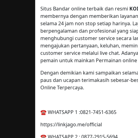
Situs Bandar online terbaik dan resmi
KO
membernya dengan memberikan layanan t
selama 24 jam non stop setiap harinya. L
berpengalaman dan profesional yang sia
menghubungi customer service secara lang
mengajukan pertanyaan, keluhan, meminta
customer service melalui live chat. Ada
pemain untuk mainkan Permainan online 
Dengan demikian kami sampaikan selama
paus dan ucapan terimakasih sebesar-be
Online Terpercaya.
☎️ WHATSAPP 1 :0821-7451-6365
https://linkjago.me/official
☎️ WHATSAPP 2 : 0877-2915-5694