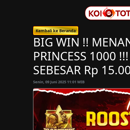
Kembali ke Beranda
BIG WIN !! MENA
PRINCESS 1000 !
SEBESAR Rp 15.000
Senin, 09 Juni 2025 11:01 WIB