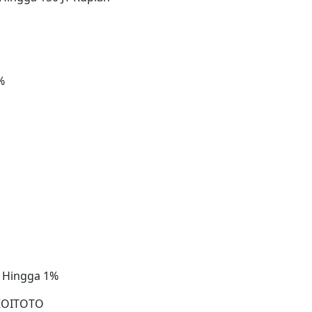
%
 Hingga 1%
KOITOTO