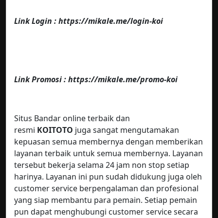
Link Login : https://mikale.me/login-koi
Link Promosi : https://mikale.me/promo-koi
Situs Bandar online terbaik dan
resmi
KOITOTO
juga sangat mengutamakan
kepuasan semua membernya dengan memberikan
layanan terbaik untuk semua membernya. Layanan
tersebut bekerja selama 24 jam non stop setiap
harinya. Layanan ini pun sudah didukung juga oleh
customer service berpengalaman dan profesional
yang siap membantu para pemain. Setiap pemain
pun dapat menghubungi customer service secara