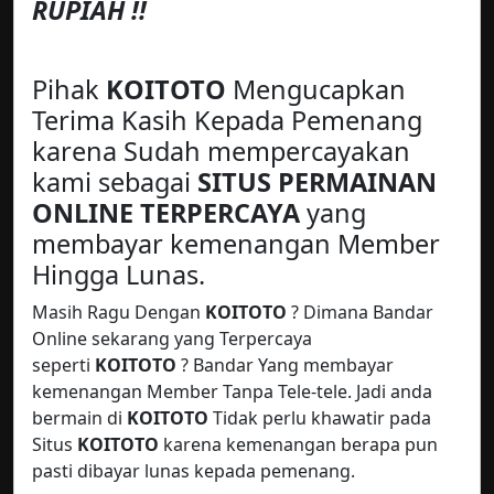
RUPIAH !!
Pihak
KOITOTO
Mengucapkan
Terima Kasih Kepada Pemenang
karena Sudah mempercayakan
kami sebagai
SITUS PERMAINAN
ONLINE TERPERCAYA
yang
membayar kemenangan Member
Hingga Lunas.
Masih Ragu Dengan
KOITOTO
? Dimana Bandar
Online sekarang yang Terpercaya
seperti
KOITOTO
? Bandar Yang membayar
kemenangan Member Tanpa Tele-tele. Jadi anda
bermain di
KOITOTO
Tidak perlu khawatir pada
Situs
KOITOTO
karena kemenangan berapa pun
pasti dibayar lunas kepada pemenang.