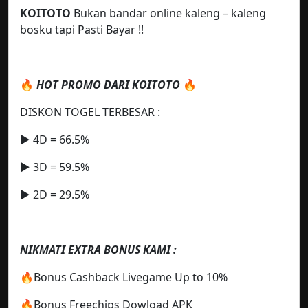
KOITOTO
Bukan bandar online kaleng – kaleng
bosku tapi Pasti Bayar !!
🔥
HOT PROMO DARI KOITOTO
🔥
DISKON TOGEL TERBESAR :
▶️ 4D = 66.5%
▶️ 3D = 59.5%
▶️ 2D = 29.5%
NIKMATI EXTRA BONUS KAMI :
🔥Bonus Cashback Livegame Up to 10%
🔥Bonus Freechips Dowload APK