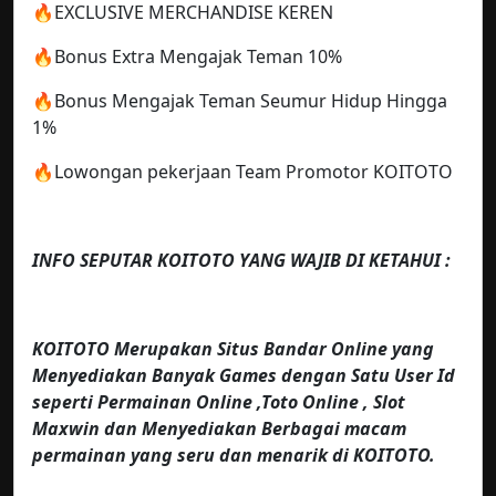
🔥EXCLUSIVE MERCHANDISE KEREN
🔥Bonus Extra Mengajak Teman 10%
🔥Bonus Mengajak Teman Seumur Hidup Hingga
1%
🔥Lowongan pekerjaan Team Promotor KOITOTO
INFO SEPUTAR KOITOTO YANG WAJIB DI KETAHUI :
KOITOTO Merupakan Situs Bandar Online yang
Menyediakan Banyak Games dengan Satu User Id
seperti Permainan Online ,Toto Online , Slot
Maxwin dan Menyediakan Berbagai macam
permainan yang seru dan menarik di KOITOTO.