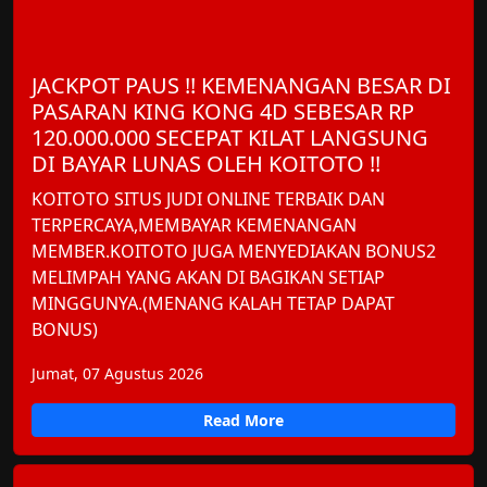
JACKPOT PAUS !! KEMENANGAN BESAR DI
PASARAN KING KONG 4D SEBESAR RP
120.000.000 SECEPAT KILAT LANGSUNG
DI BAYAR LUNAS OLEH KOITOTO !!
KOITOTO SITUS JUDI ONLINE TERBAIK DAN
TERPERCAYA,MEMBAYAR KEMENANGAN
MEMBER.KOITOTO JUGA MENYEDIAKAN BONUS2
MELIMPAH YANG AKAN DI BAGIKAN SETIAP
MINGGUNYA.(MENANG KALAH TETAP DAPAT
BONUS)
Jumat, 07 Agustus 2026
Read More