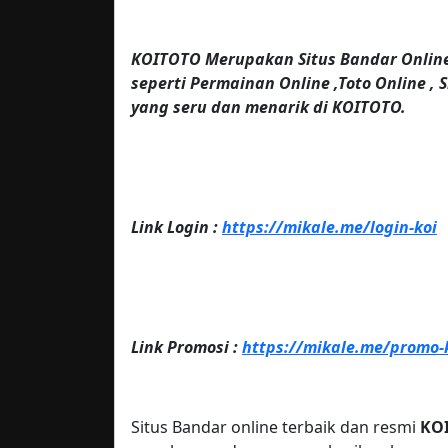
KOITOTO Merupakan Situs Bandar Onlin
seperti Permainan Online ,Toto Online
yang seru dan menarik di KOITOTO.
Link Login :
https://mikale.me/login-koi
Link Promosi :
https://mikale.me/promo-
Situs Bandar online terbaik dan resmi
KO