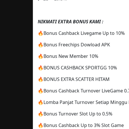
NIKMATI EXTRA BONUS KAMI :
🔥Bonus Cashback Livegame Up to 10%
🔥Bonus Freechips Dowload APK
🔥Bonus New Member 10%
🔥BONUS CASHBACK SPORTGG 10%
🔥BONUS EXTRA SCATTER HITAM
🔥Bonus Cashback Turnover LiveGame 0
🔥Lomba Panjat Turnover Setiap Minggu 
🔥Bonus Turnover Slot Up to 0.5%
🔥Bonus Cashback Up to 3% Slot Game