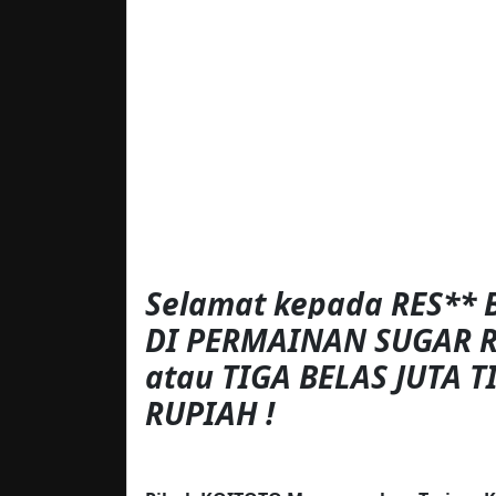
Selamat kepada RES**
DI PERMAINAN SUGAR RU
atau TIGA BELAS JUTA 
RUPIAH !