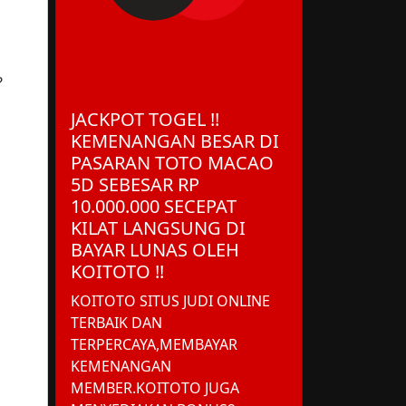
?
JACKPOT TOGEL !!
KEMENANGAN BESAR DI
PASARAN TOTO MACAO
5D SEBESAR RP
10.000.000 SECEPAT
KILAT LANGSUNG DI
BAYAR LUNAS OLEH
KOITOTO !!
KOITOTO SITUS JUDI ONLINE
TERBAIK DAN
TERPERCAYA,MEMBAYAR
KEMENANGAN
MEMBER.KOITOTO JUGA