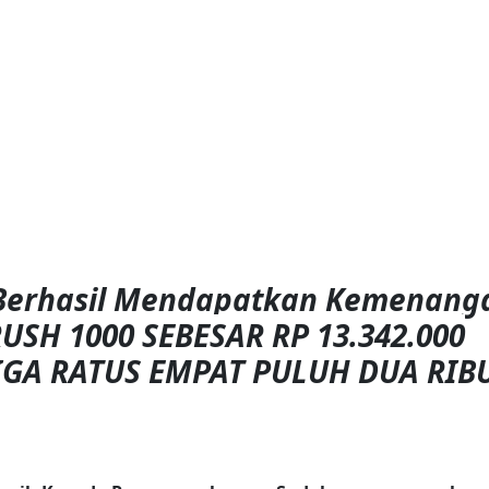
 Berhasil Mendapatkan Kemenang
SH 1000 SEBESAR RP 13.342.000
TIGA RATUS EMPAT PULUH DUA RIB