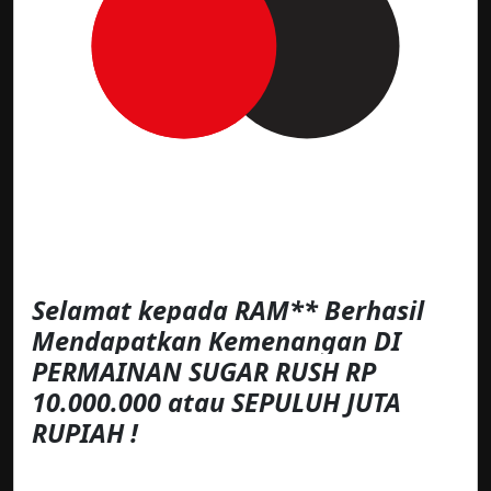
Selamat kepada RAM** Berhasil
Mendapatkan Kemenangan DI
PERMAINAN SUGAR RUSH RP
10.000.000 atau SEPULUH JUTA
RUPIAH !