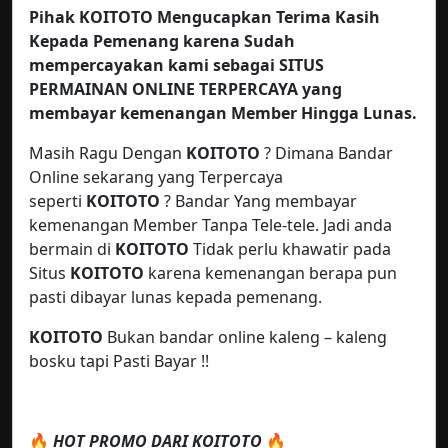
Pihak KOITOTO Mengucapkan Terima Kasih
Kepada Pemenang karena Sudah
mempercayakan kami sebagai SITUS
PERMAINAN ONLINE TERPERCAYA yang
membayar kemenangan Member Hingga Lunas.
Masih Ragu Dengan
KOITOTO
? Dimana Bandar
Online sekarang yang Terpercaya
seperti
KOITOTO
? Bandar Yang membayar
kemenangan Member Tanpa Tele-tele. Jadi anda
bermain di
KOITOTO
Tidak perlu khawatir pada
Situs
KOITOTO
karena kemenangan berapa pun
pasti dibayar lunas kepada pemenang.
KOITOTO
Bukan bandar online kaleng – kaleng
bosku tapi Pasti Bayar !!
🔥
HOT PROMO DARI KOITOTO
🔥