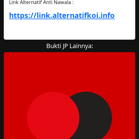
Link Alternatif Anti Nawala :
https://link.alternatifkoi.info
Bukti JP Lainnya: