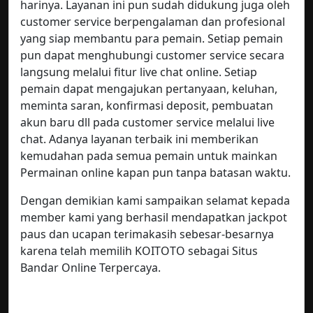
harinya. Layanan ini pun sudah didukung juga oleh
customer service berpengalaman dan profesional
yang siap membantu para pemain. Setiap pemain
pun dapat menghubungi customer service secara
langsung melalui fitur live chat online. Setiap
pemain dapat mengajukan pertanyaan, keluhan,
meminta saran, konfirmasi deposit, pembuatan
akun baru dll pada customer service melalui live
chat. Adanya layanan terbaik ini memberikan
kemudahan pada semua pemain untuk mainkan
Permainan online kapan pun tanpa batasan waktu.
Dengan demikian kami sampaikan selamat kepada
member kami yang berhasil mendapatkan jackpot
paus dan ucapan terimakasih sebesar-besarnya
karena telah memilih KOITOTO sebagai Situs
Bandar Online Terpercaya.