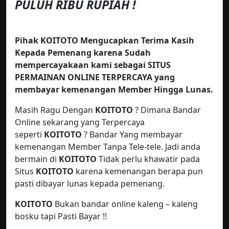
PULUH RIBU RUPIAH !
Pihak KOITOTO Mengucapkan Terima Kasih
Kepada Pemenang karena Sudah
mempercayakaan kami sebagai SITUS
PERMAINAN ONLINE TERPERCAYA yang
membayar kemenangan Member Hingga Lunas.
Masih Ragu Dengan
KOITOTO
? Dimana Bandar
Online sekarang yang Terpercaya
seperti
KOITOTO
? Bandar Yang membayar
kemenangan Member Tanpa Tele-tele. Jadi anda
bermain di
KOITOTO
Tidak perlu khawatir pada
Situs
KOITOTO
karena kemenangan berapa pun
pasti dibayar lunas kepada pemenang.
KOITOTO
Bukan bandar online kaleng – kaleng
bosku tapi Pasti Bayar !!