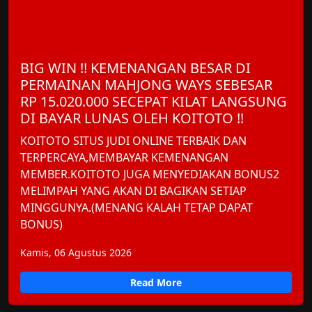
BIG WIN !! KEMENANGAN BESAR DI
PERMAINAN MAHJONG WAYS SEBESAR
RP 15.020.000 SECEPAT KILAT LANGSUNG
DI BAYAR LUNAS OLEH KOITOTO !!
KOITOTO SITUS JUDI ONLINE TERBAIK DAN
TERPERCAYA,MEMBAYAR KEMENANGAN
MEMBER.KOITOTO JUGA MENYEDIAKAN BONUS2
MELIMPAH YANG AKAN DI BAGIKAN SETIAP
MINGGUNYA.(MENANG KALAH TETAP DAPAT
BONUS)
Kamis, 06 Agustus 2026
Read More