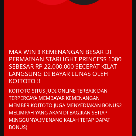
MAX WIN !! KEMENANGAN BESAR DI
PERMAINAN STARLIGHT PRINCESS 1000
SEBESAR RP 22.000.000 SECEPAT KILAT
LANGSUNG DI BAYAR LUNAS OLEH
KOITOTO !!
KOITOTO SITUS JUDI ONLINE TERBAIK DAN
TERPERCAYA,MEMBAYAR KEMENANGAN
MEMBER.KOITOTO JUGA MENYEDIAKAN BONUS2
MELIMPAH YANG AKAN DI BAGIKAN SETIAP
MINGGUNYA.(MENANG KALAH TETAP DAPAT
BONUS)