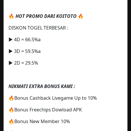
🔥
HOT PROMO DARI KOITOTO
🔥
DISKON TOGEL TERBESAR :
▶️ 4D = 66.5%a
▶️ 3D = 59.5%a
▶️ 2D = 29.5%
NIKMATI EXTRA BONUS KAMI :
🔥Bonus Cashback Livegame Up to 10%
🔥Bonus Freechips Dowload APK
🔥Bonus New Member 10%