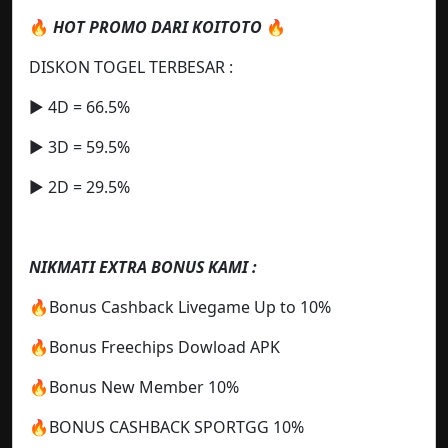
🔥
HOT PROMO DARI KOITOTO
🔥
DISKON TOGEL TERBESAR :
▶️ 4D = 66.5%
▶️ 3D = 59.5%
▶️ 2D = 29.5%
NIKMATI EXTRA BONUS KAMI :
🔥Bonus Cashback Livegame Up to 10%
🔥Bonus Freechips Dowload APK
🔥Bonus New Member 10%
🔥BONUS CASHBACK SPORTGG 10%