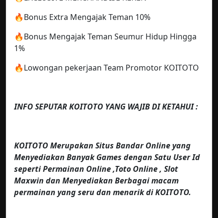
🔥Bonus Extra Mengajak Teman 10%
🔥Bonus Mengajak Teman Seumur Hidup Hingga
1%
🔥Lowongan pekerjaan Team Promotor KOITOTO
INFO SEPUTAR KOITOTO YANG WAJIB DI KETAHUI :
KOITOTO Merupakan Situs Bandar Online yang
Menyediakan Banyak Games dengan Satu User Id
seperti Permainan Online ,Toto Online , Slot
Maxwin dan Menyediakan Berbagai macam
permainan yang seru dan menarik di KOITOTO.