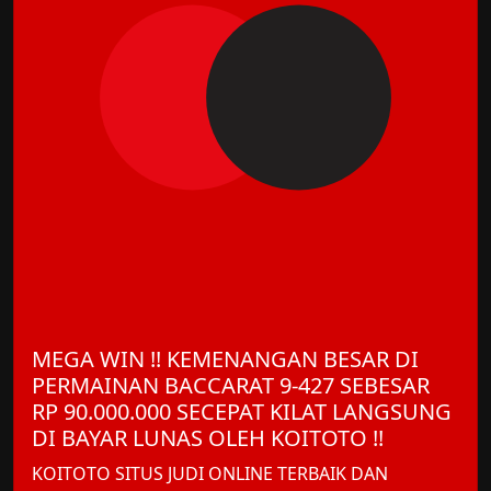
MEGA WIN !! KEMENANGAN BESAR DI
PERMAINAN BACCARAT 9-427 SEBESAR
RP 90.000.000 SECEPAT KILAT LANGSUNG
DI BAYAR LUNAS OLEH KOITOTO !!
KOITOTO SITUS JUDI ONLINE TERBAIK DAN