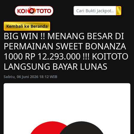
Kembali ke Beranda
BIG WIN !! MENANG BESAR DI
PERMAINAN SWEET BONANZA
1000 RP 12.293.000 !!! KOITOTO
LANGSUNG BAYAR LUNAS
Sabtu, 06 Juni 2026 18:12 WIB