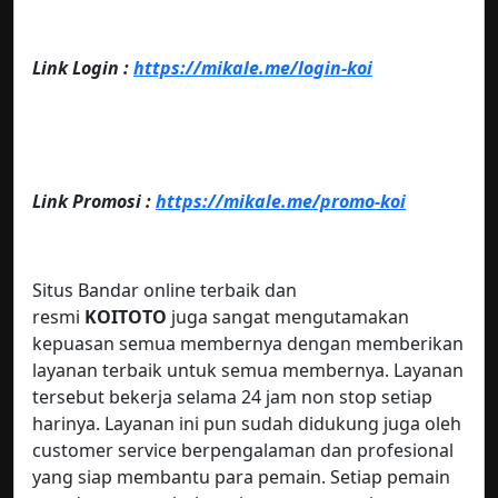
Link Login :
https://mikale.me/login-koi
Link Promosi :
https://mikale.me/promo-koi
Situs Bandar online terbaik dan
resmi
KOITOTO
juga sangat mengutamakan
kepuasan semua membernya dengan memberikan
layanan terbaik untuk semua membernya. Layanan
tersebut bekerja selama 24 jam non stop setiap
harinya. Layanan ini pun sudah didukung juga oleh
customer service berpengalaman dan profesional
yang siap membantu para pemain. Setiap pemain