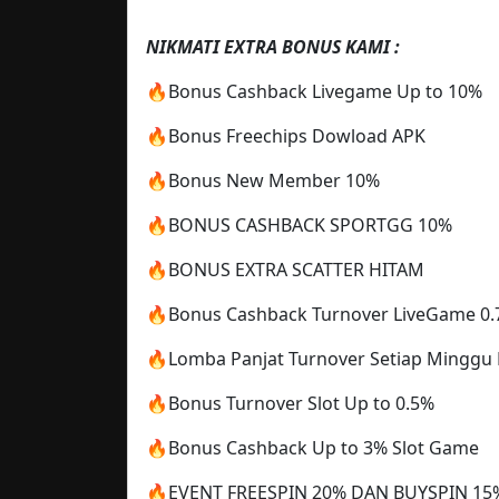
NIKMATI EXTRA BONUS KAMI :
🔥Bonus Cashback Livegame Up to 10%
🔥Bonus Freechips Dowload APK
🔥Bonus New Member 10%
🔥BONUS CASHBACK SPORTGG 10%
🔥BONUS EXTRA SCATTER HITAM
🔥Bonus Cashback Turnover LiveGame 0
🔥Lomba Panjat Turnover Setiap Minggu 
🔥Bonus Turnover Slot Up to 0.5%
🔥Bonus Cashback Up to 3% Slot Game
🔥EVENT FREESPIN 20% DAN BUYSPIN 15