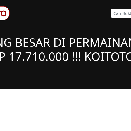
ANG BESAR DI PERMAINA
 17.710.000 !!! KOITO