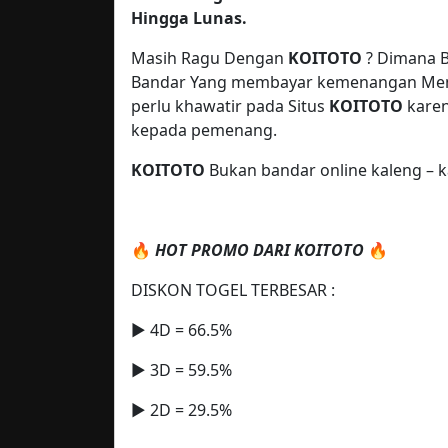
Hingga Lunas.
Masih Ragu Dengan
KOITOTO
? Dimana B
Bandar Yang membayar kemenangan Membe
perlu khawatir pada Situs
KOITOTO
karen
kepada pemenang.
KOITOTO
Bukan bandar online kaleng – ka
🔥
HOT PROMO DARI KOITOTO
🔥
DISKON TOGEL TERBESAR :
▶️ 4D = 66.5%
▶️ 3D = 59.5%
▶️ 2D = 29.5%