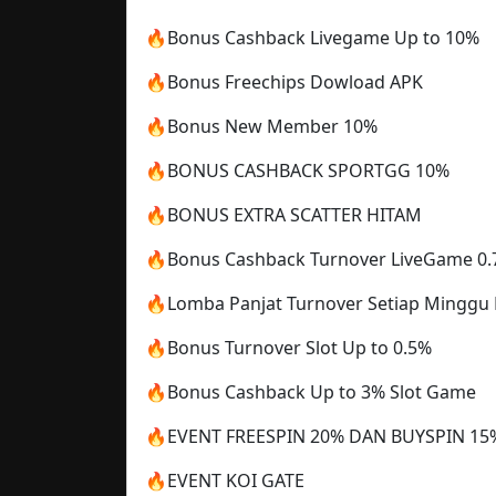
🔥Bonus Cashback Livegame Up to 10%
🔥Bonus Freechips Dowload APK
🔥Bonus New Member 10%
🔥BONUS CASHBACK SPORTGG 10%
🔥BONUS EXTRA SCATTER HITAM
🔥Bonus Cashback Turnover LiveGame 0
🔥Lomba Panjat Turnover Setiap Minggu 
🔥Bonus Turnover Slot Up to 0.5%
🔥Bonus Cashback Up to 3% Slot Game
🔥EVENT FREESPIN 20% DAN BUYSPIN 15
🔥EVENT KOI GATE