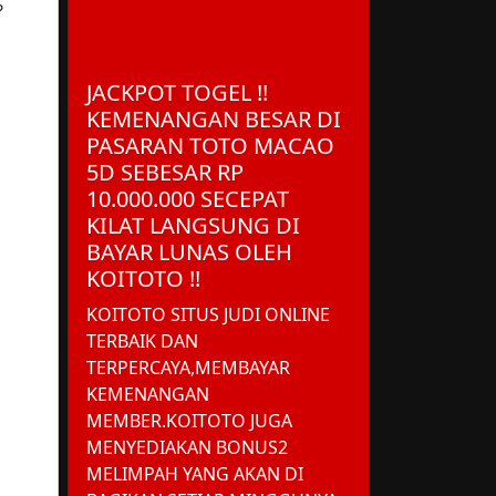
?
JACKPOT TOGEL !!
KEMENANGAN BESAR DI
PASARAN TOTO MACAO
5D SEBESAR RP
10.000.000 SECEPAT
KILAT LANGSUNG DI
BAYAR LUNAS OLEH
KOITOTO !!
KOITOTO SITUS JUDI ONLINE
TERBAIK DAN
TERPERCAYA,MEMBAYAR
KEMENANGAN
MEMBER.KOITOTO JUGA
MENYEDIAKAN BONUS2
MELIMPAH YANG AKAN DI