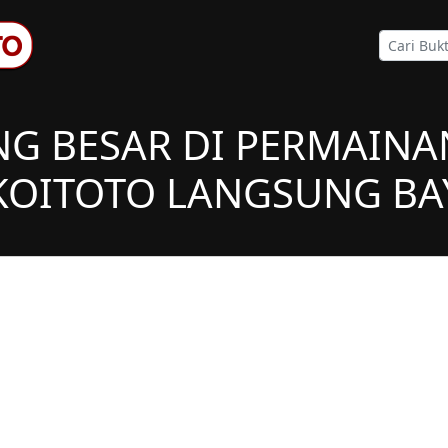
ANG BESAR DI PERMAIN
!! KOITOTO LANGSUNG B