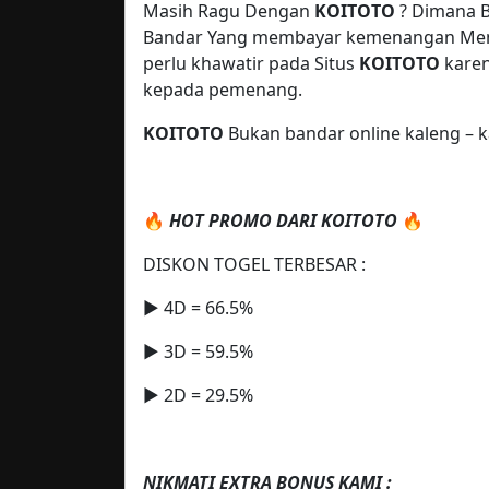
Masih Ragu Dengan
KOITOTO
? Dimana B
Bandar Yang membayar kemenangan Membe
perlu khawatir pada Situs
KOITOTO
karen
kepada pemenang.
KOITOTO
Bukan bandar online kaleng – ka
🔥
HOT PROMO DARI KOITOTO
🔥
DISKON TOGEL TERBESAR :
▶️ 4D = 66.5%
▶️ 3D = 59.5%
▶️ 2D = 29.5%
NIKMATI EXTRA BONUS KAMI :