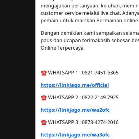
mengajukan pertanyaan, keluhan, meminta
customer service melalui live chat. Ada
pemain untuk mainkan Permainan online 
Dengan demikian kami sampaikan selama
paus dan ucapan terimakasih sebesar-be
Online Terpercaya.
☎️ WHATSAPP 1 : 0821-7451-6365
https://linkjago.me/official
☎️ WHATSAPP 2 : 0822-2149-7925
https://linkjago.me/wa2ofc
☎️ WHATSAPP 3 : 0878-4274-2016
https://linkjago.me/wa3ofc