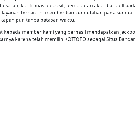
 saran, konfirmasi deposit, pembuatan akun baru dll pad
nya layanan terbaik ini memberikan kemudahan pada semua
kapan pun tanpa batasan waktu.
t kepada member kami yang berhasil mendapatkan jackpo
sarnya karena telah memilih KOITOTO sebagai Situs Banda