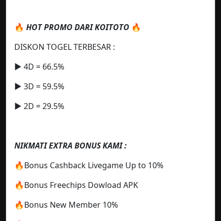
🔥
HOT PROMO DARI KOITOTO
🔥
DISKON TOGEL TERBESAR :
▶️ 4D = 66.5%
▶️ 3D = 59.5%
▶️ 2D = 29.5%
NIKMATI EXTRA BONUS KAMI :
🔥Bonus Cashback Livegame Up to 10%
🔥Bonus Freechips Dowload APK
🔥Bonus New Member 10%