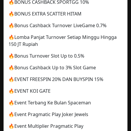
🔥BONUS CASHBACK SPORTGG 10%
🔥BONUS EXTRA SCATTER HITAM
🔥Bonus Cashback Turnover LiveGame 0.7%
🔥Lomba Panjat Turnover Setiap Minggu Hingga
150 JT Rupiah
🔥Bonus Turnover Slot Up to 0.5%
🔥Bonus Cashback Up to 3% Slot Game
🔥EVENT FREESPIN 20% DAN BUYSPIN 15%
🔥EVENT KOI GATE
🔥Event Terbang Ke Bulan Spaceman
🔥Event Pragmatic Play Joker Jewels
🔥Event Multiplier Pragmatic Play