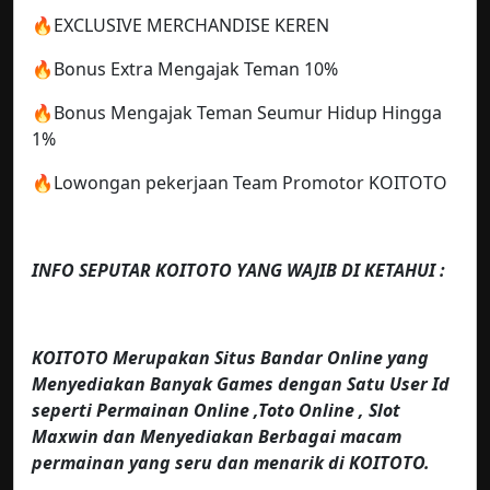
🔥EXCLUSIVE MERCHANDISE KEREN
🔥Bonus Extra Mengajak Teman 10%
🔥Bonus Mengajak Teman Seumur Hidup Hingga
1%
🔥Lowongan pekerjaan Team Promotor KOITOTO
INFO SEPUTAR KOITOTO YANG WAJIB DI KETAHUI :
KOITOTO Merupakan Situs Bandar Online yang
Menyediakan Banyak Games dengan Satu User Id
seperti Permainan Online ,Toto Online , Slot
Maxwin dan Menyediakan Berbagai macam
permainan yang seru dan menarik di KOITOTO.