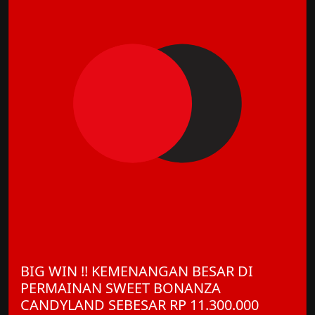
BIG WIN !! KEMENANGAN BESAR DI
PERMAINAN SWEET BONANZA
CANDYLAND SEBESAR RP 11.300.000