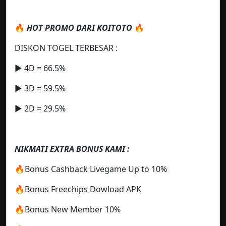
🔥
HOT PROMO DARI KOITOTO
🔥
DISKON TOGEL TERBESAR :
▶️ 4D = 66.5%
▶️ 3D = 59.5%
▶️ 2D = 29.5%
NIKMATI EXTRA BONUS KAMI :
🔥Bonus Cashback Livegame Up to 10%
🔥Bonus Freechips Dowload APK
🔥Bonus New Member 10%