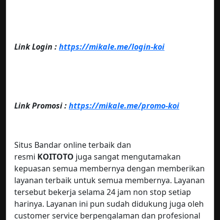
Link Login :
https://mikale.me/login-koi
Link Promosi :
https://mikale.me/promo-koi
Situs Bandar online terbaik dan
resmi
KOITOTO
juga sangat mengutamakan
kepuasan semua membernya dengan memberikan
layanan terbaik untuk semua membernya. Layanan
tersebut bekerja selama 24 jam non stop setiap
harinya. Layanan ini pun sudah didukung juga oleh
customer service berpengalaman dan profesional