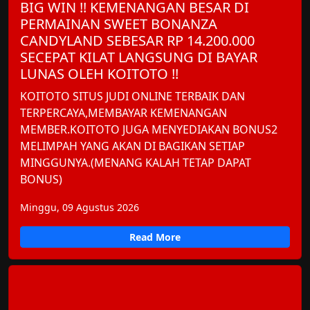
BIG WIN !! KEMENANGAN BESAR DI
PERMAINAN SWEET BONANZA
CANDYLAND SEBESAR RP 14.200.000
SECEPAT KILAT LANGSUNG DI BAYAR
LUNAS OLEH KOITOTO !!
KOITOTO SITUS JUDI ONLINE TERBAIK DAN
TERPERCAYA,MEMBAYAR KEMENANGAN
MEMBER.KOITOTO JUGA MENYEDIAKAN BONUS2
MELIMPAH YANG AKAN DI BAGIKAN SETIAP
MINGGUNYA.(MENANG KALAH TETAP DAPAT
BONUS)
Minggu, 09 Agustus 2026
Read More