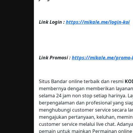
Link Login :
https://mikale.me/login-koi
Link Promosi :
https://mikale.me/promo-
Situs Bandar online terbaik dan resmi
KO
membernya dengan memberikan layanan t
selama 24 jam non stop setiap harinya. L
berpengalaman dan profesional yang sia
menghubungi customer service secara lang
mengajukan pertanyaan, keluhan, meminta
customer service melalui live chat. Ada
pemain untuk mainkan Permainan online 