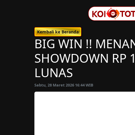
Kembali ke Beranda
BIG WIN !! MEN
SHOWDOWN RP 12
LUNAS
Sabtu, 28 Maret 2026 16:44 WIB