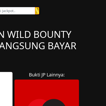
AN WILD BOUNTY
 LANGSUNG BAYAR
Bukti JP Lainnya: