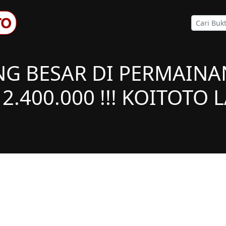
ANG BESAR DI PERMAIN
.400.000 !!! KOITOTO