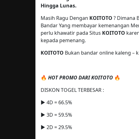
Hingga Lunas.
Masih Ragu Dengan
KOITOTO
? Dimana B
Bandar Yang membayar kemenangan Membe
perlu khawatir pada Situs
KOITOTO
karen
kepada pemenang.
KOITOTO
Bukan bandar online kaleng – ka
🔥
HOT PROMO DARI KOITOTO
🔥
DISKON TOGEL TERBESAR :
▶️ 4D = 66.5%
▶️ 3D = 59.5%
▶️ 2D = 29.5%