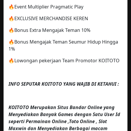
🔥Event Multiplier Pragmatic Play
🔥EXCLUSIVE MERCHANDISE KEREN
🔥Bonus Extra Mengajak Teman 10%
🔥Bonus Mengajak Teman Seumur Hidup Hingga
1%
🔥Lowongan pekerjaan Team Promotor KOITOTO
INFO SEPUTAR KOITOTO YANG WAJIB DI KETAHUI :
KOITOTO Merupakan Situs Bandar Online yang
Menyediakan Banyak Games dengan Satu User Id
seperti Permainan Online ,Toto Online , Slot
Maxwin dan Menyediakan Berbagai macam