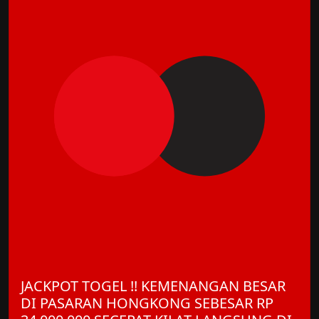
JACKPOT TOGEL !! KEMENANGAN BESAR
DI PASARAN HONGKONG SEBESAR RP