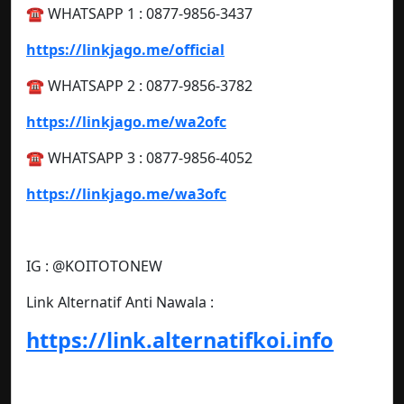
☎️ WHATSAPP 1 : 0877-9856-3437
https://linkjago.me/official
☎️ WHATSAPP 2 : 0877-9856-3782
https://linkjago.me/wa2ofc
☎️ WHATSAPP 3 : 0877-9856-4052
https://linkjago.me/wa3ofc
IG : @KOITOTONEW
Link Alternatif Anti Nawala :
https://link.alternatifkoi.info