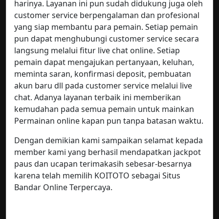
harinya. Layanan ini pun sudah didukung juga oleh
customer service berpengalaman dan profesional
yang siap membantu para pemain. Setiap pemain
pun dapat menghubungi customer service secara
langsung melalui fitur live chat online. Setiap
pemain dapat mengajukan pertanyaan, keluhan,
meminta saran, konfirmasi deposit, pembuatan
akun baru dll pada customer service melalui live
chat. Adanya layanan terbaik ini memberikan
kemudahan pada semua pemain untuk mainkan
Permainan online kapan pun tanpa batasan waktu.
Dengan demikian kami sampaikan selamat kepada
member kami yang berhasil mendapatkan jackpot
paus dan ucapan terimakasih sebesar-besarnya
karena telah memilih KOITOTO sebagai Situs
Bandar Online Terpercaya.