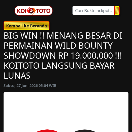
Kembali ke Beranda
BIG WIN !! MENANG BESAR DI
PERMAINAN WILD BOUNTY
SHOWDOWN RP 19.000.000 !!!
KOITOTO LANGSUNG BAYAR
LUNAS
Sabtu, 27 Juni 2026 05:04 WIB