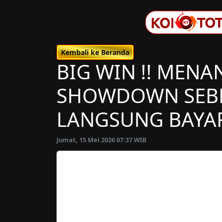
Kembali ke Beranda
BIG WIN !! MEN
SHOWDOWN SEBESA
LANGSUNG BAYA
Jumat, 15 Mei 2026 07:37 WIB