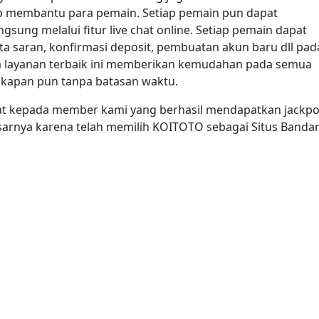
p membantu para pemain. Setiap pemain pun dapat
sung melalui fitur live chat online. Setiap pemain dapat
 saran, konfirmasi deposit, pembuatan akun baru dll pad
nya layanan terbaik ini memberikan kemudahan pada semua
kapan pun tanpa batasan waktu.
t kepada member kami yang berhasil mendapatkan jackpo
sarnya karena telah memilih KOITOTO sebagai Situs Banda