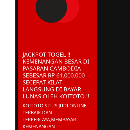
JACKPOT TOGEL !!
KEMENANGAN BESAR DI
PASARAN CAMBODIA
SEBESAR RP 61.000.000
SECEPAT KILAT
LANGSUNG DI BAYAR
LUNAS OLEH KOITOTO !!
KOITOTO SITUS JUDI ONLINE
TERBAIK DAN
TERPERCAYA,MEMBAYAR
KEMENANGAN