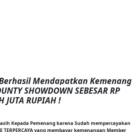
 Berhasil Mendapatkan Kemenan
OUNTY SHOWDOWN SEBESAR RP
H JUTA RUPIAH !
Kasih Kepada Pemenang karena Sudah mempercayakan
NE TERPERCAYA yang membayar kemenangan Member