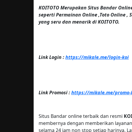
KOITOTO Merupakan Situs Bandar Onlin
seperti Permainan Online ,Toto Online
yang seru dan menarik di KOITOTO.
Link Login :
https://mikale.me/login-koi
Link Promosi :
https://mikale.me/promo-
Situs Bandar online terbaik dan resmi
KO
membernya dengan memberikan layanan t
selama 24 jam non stop setiap harinya. L