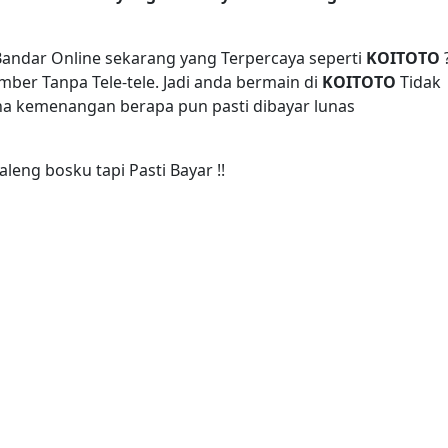
andar Online sekarang yang Terpercaya seperti
KOITOTO
r Tanpa Tele-tele. Jadi anda bermain di
KOITOTO
Tidak
a kemenangan berapa pun pasti dibayar lunas
leng bosku tapi Pasti Bayar !!