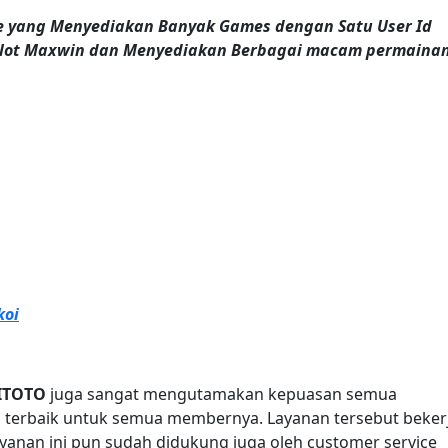
e yang Menyediakan Banyak Games dengan Satu User Id
 , Slot Maxwin dan Menyediakan Berbagai macam permaina
koi
ITOTO
juga sangat mengutamakan kepuasan semua
erbaik untuk semua membernya. Layanan tersebut beker
ayanan ini pun sudah didukung juga oleh customer service