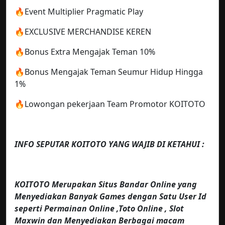
🔥Event Multiplier Pragmatic Play
🔥EXCLUSIVE MERCHANDISE KEREN
🔥Bonus Extra Mengajak Teman 10%
🔥Bonus Mengajak Teman Seumur Hidup Hingga
1%
🔥Lowongan pekerjaan Team Promotor KOITOTO
INFO SEPUTAR KOITOTO YANG WAJIB DI KETAHUI :
KOITOTO Merupakan Situs Bandar Online yang
Menyediakan Banyak Games dengan Satu User Id
seperti Permainan Online ,Toto Online , Slot
Maxwin dan Menyediakan Berbagai macam