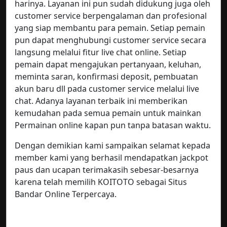
harinya. Layanan ini pun sudah didukung juga oleh
customer service berpengalaman dan profesional
yang siap membantu para pemain. Setiap pemain
pun dapat menghubungi customer service secara
langsung melalui fitur live chat online. Setiap
pemain dapat mengajukan pertanyaan, keluhan,
meminta saran, konfirmasi deposit, pembuatan
akun baru dll pada customer service melalui live
chat. Adanya layanan terbaik ini memberikan
kemudahan pada semua pemain untuk mainkan
Permainan online kapan pun tanpa batasan waktu.
Dengan demikian kami sampaikan selamat kepada
member kami yang berhasil mendapatkan jackpot
paus dan ucapan terimakasih sebesar-besarnya
karena telah memilih KOITOTO sebagai Situs
Bandar Online Terpercaya.