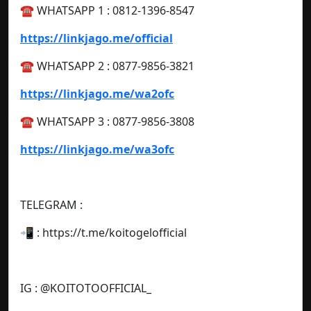
☎️ WHATSAPP 1 : 0812-1396-8547
https://linkjago.me/official
☎️ WHATSAPP 2 : 0877-9856-3821
https://linkjago.me/wa2ofc
☎️ WHATSAPP 3 : 0877-9856-3808
https://linkjago.me/wa3ofc
TELEGRAM :
📲 : https://t.me/koitogelofficial
IG : @KOITOTOOFFICIAL_