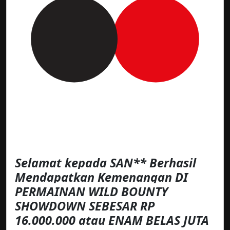
Selamat kepada SAN** Berhasil
Mendapatkan Kemenangan DI
PERMAINAN WILD BOUNTY
SHOWDOWN SEBESAR RP
16.000.000 atau ENAM BELAS JUTA