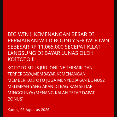
BIG WIN !! KEMENANGAN BESAR DI
PERMAINAN WILD BOUNTY SHOWDOWN
SEBESAR RP 11.065.000 SECEPAT KILAT
LANGSUNG DI BAYAR LUNAS OLEH
KOITOTO !!
KOITOTO SITUS JUDI ONLINE TERBAIK DAN
TERPERCAYA,MEMBAYAR KEMENANGAN
MEMBER.KOITOTO JUGA MENYEDIAKAN BONUS2
MELIMPAH YANG AKAN DI BAGIKAN SETIAP
MINGGUNYA.(MENANG KALAH TETAP DAPAT
BONUS)
Kamis, 06 Agustus 2026