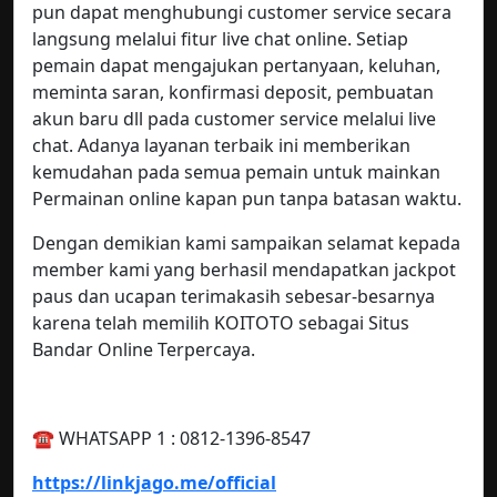
pun dapat menghubungi customer service secara
langsung melalui fitur live chat online. Setiap
pemain dapat mengajukan pertanyaan, keluhan,
meminta saran, konfirmasi deposit, pembuatan
akun baru dll pada customer service melalui live
chat. Adanya layanan terbaik ini memberikan
kemudahan pada semua pemain untuk mainkan
Permainan online kapan pun tanpa batasan waktu.
Dengan demikian kami sampaikan selamat kepada
member kami yang berhasil mendapatkan jackpot
paus dan ucapan terimakasih sebesar-besarnya
karena telah memilih KOITOTO sebagai Situs
Bandar Online Terpercaya.
☎️ WHATSAPP 1 : 0812-1396-8547
https://linkjago.me/official