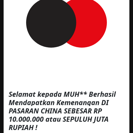
Selamat kepada MUH** Berhasil
Mendapatkan Kemenangan DI
PASARAN CHINA SEBESAR RP
10.000.000 atau SEPULUH JUTA
RUPIAH !