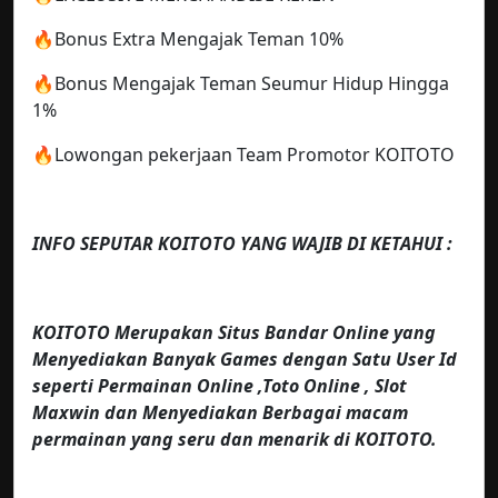
🔥Bonus Extra Mengajak Teman 10%
🔥Bonus Mengajak Teman Seumur Hidup Hingga
1%
🔥Lowongan pekerjaan Team Promotor KOITOTO
INFO SEPUTAR KOITOTO YANG WAJIB DI KETAHUI :
KOITOTO Merupakan Situs Bandar Online yang
Menyediakan Banyak Games dengan Satu User Id
seperti Permainan Online ,Toto Online , Slot
Maxwin dan Menyediakan Berbagai macam
permainan yang seru dan menarik di KOITOTO.