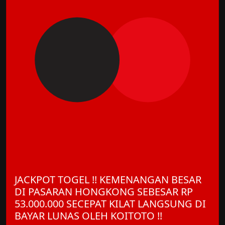
JACKPOT TOGEL !! KEMENANGAN BESAR
DI PASARAN HONGKONG SEBESAR RP
53.000.000 SECEPAT KILAT LANGSUNG DI
BAYAR LUNAS OLEH KOITOTO !!