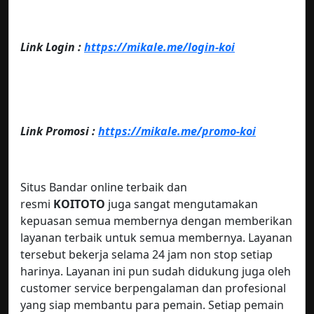
Link Login :
https://mikale.me/login-koi
Link Promosi :
https://mikale.me/promo-koi
Situs Bandar online terbaik dan
resmi
KOITOTO
juga sangat mengutamakan
kepuasan semua membernya dengan memberikan
layanan terbaik untuk semua membernya. Layanan
tersebut bekerja selama 24 jam non stop setiap
harinya. Layanan ini pun sudah didukung juga oleh
customer service berpengalaman dan profesional
yang siap membantu para pemain. Setiap pemain