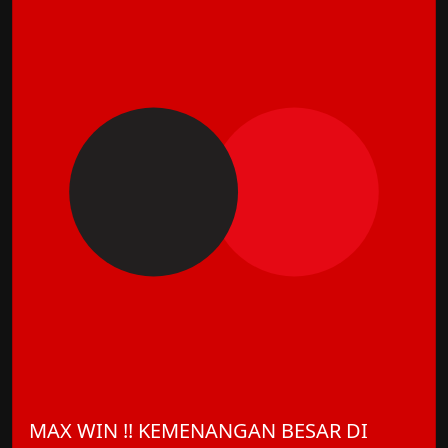
MAX WIN !! KEMENANGAN BESAR DI