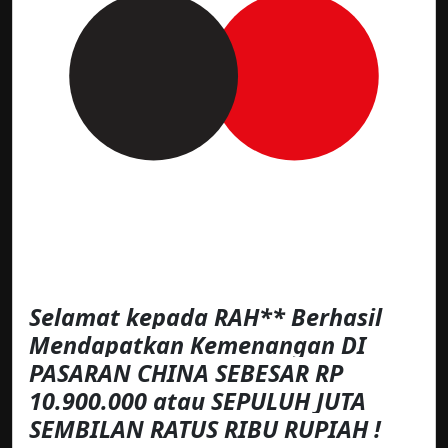
Selamat kepada RAH** Berhasil
Mendapatkan Kemenangan DI
PASARAN CHINA SEBESAR RP
10.900.000 atau SEPULUH JUTA
SEMBILAN RATUS RIBU RUPIAH !