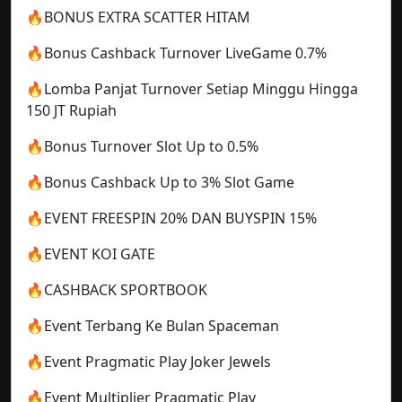
🔥BONUS EXTRA SCATTER HITAM
🔥Bonus Cashback Turnover LiveGame 0.7%
🔥Lomba Panjat Turnover Setiap Minggu Hingga
150 JT Rupiah
🔥Bonus Turnover Slot Up to 0.5%
🔥Bonus Cashback Up to 3% Slot Game
🔥EVENT FREESPIN 20% DAN BUYSPIN 15%
🔥EVENT KOI GATE
🔥
CASHBACK SPORTBOOK
🔥Event Terbang Ke Bulan Spaceman
🔥Event Pragmatic Play Joker Jewels
🔥Event Multiplier Pragmatic Play