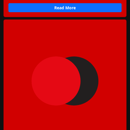
Read More