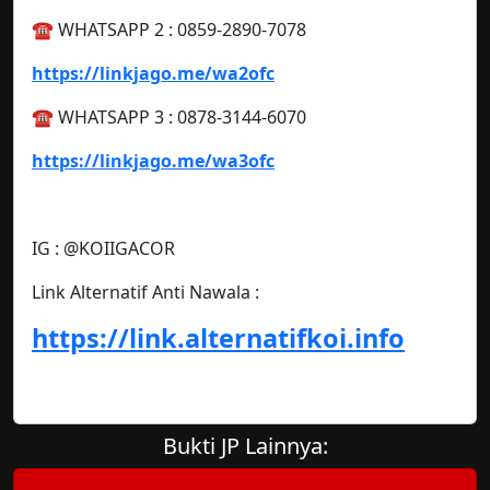
☎️ WHATSAPP 2 : 0859-2890-7078
https://linkjago.me/wa2ofc
☎️ WHATSAPP 3 : 0878-3144-6070
https://linkjago.me/wa3ofc
IG : @KOIIGACOR
Link Alternatif Anti Nawala :
https://link.alternatifkoi.info
Bukti JP Lainnya: