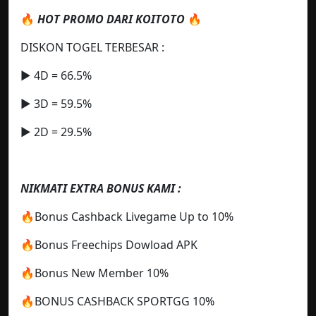
🔥
HOT PROMO DARI KOITOTO
🔥
DISKON TOGEL TERBESAR :
▶️ 4D = 66.5%
▶️ 3D = 59.5%
▶️ 2D = 29.5%
NIKMATI EXTRA BONUS KAMI :
🔥Bonus Cashback Livegame Up to 10%
🔥Bonus Freechips Dowload APK
🔥Bonus New Member 10%
🔥BONUS CASHBACK SPORTGG 10%