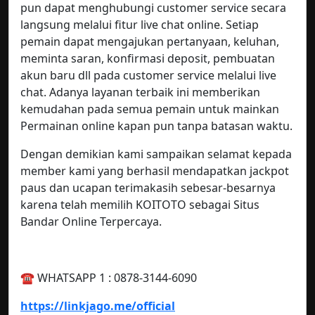
pun dapat menghubungi customer service secara
langsung melalui fitur live chat online. Setiap
pemain dapat mengajukan pertanyaan, keluhan,
meminta saran, konfirmasi deposit, pembuatan
akun baru dll pada customer service melalui live
chat. Adanya layanan terbaik ini memberikan
kemudahan pada semua pemain untuk mainkan
Permainan online kapan pun tanpa batasan waktu.
Dengan demikian kami sampaikan selamat kepada
member kami yang berhasil mendapatkan jackpot
paus dan ucapan terimakasih sebesar-besarnya
karena telah memilih KOITOTO sebagai Situs
Bandar Online Terpercaya.
☎️ WHATSAPP 1 : 0878-3144-6090
https://linkjago.me/official