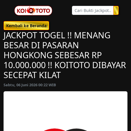
Kembali ke Beranda
JACKPOT TOGEL !! MENANG
BESAR DI PASARAN
HONGKONG SEBESAR RP
10.000.000 !! KOITOTO DIBAYAR
SECEPAT KILAT
Sabtu, 06 Juni 2026 00:22 WIB