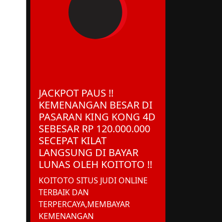
JACKPOT PAUS !!
KEMENANGAN BESAR DI
PASARAN KING KONG 4D
SEBESAR RP 120.000.000
SECEPAT KILAT
LANGSUNG DI BAYAR
LUNAS OLEH KOITOTO !!
KOITOTO SITUS JUDI ONLINE
TERBAIK DAN
TERPERCAYA,MEMBAYAR
KEMENANGAN