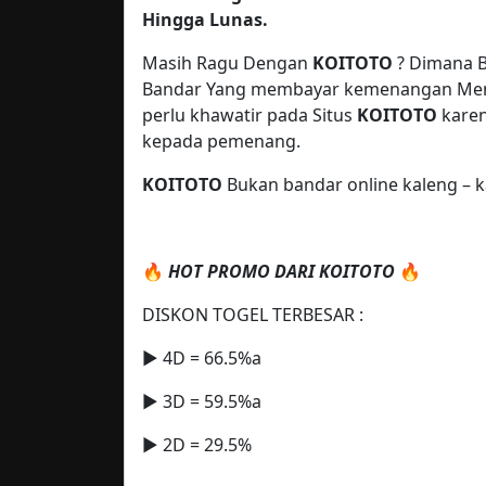
Hingga Lunas.
Masih Ragu Dengan
KOITOTO
? Dimana B
Bandar Yang membayar kemenangan Membe
perlu khawatir pada Situs
KOITOTO
karen
kepada pemenang.
KOITOTO
Bukan bandar online kaleng – ka
🔥
HOT PROMO DARI KOITOTO
🔥
DISKON TOGEL TERBESAR :
▶️ 4D = 66.5%a
▶️ 3D = 59.5%a
▶️ 2D = 29.5%