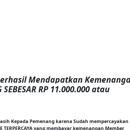
 Berhasil Mendapatkan Kemenang
SEBESAR RP 11.000.000 atau
Kasih Kepada Pemenang karena Sudah mempercayakan
NE TERPERCAYA yang membayar kemenangan Member