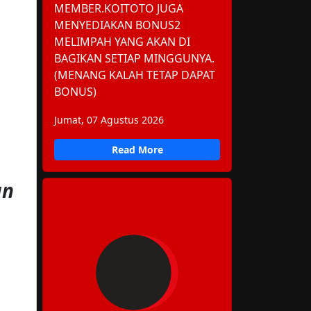
MEMBER.KOITOTO JUGA
MENYEDIAKAN BONUS2
MELIMPAH YANG AKAN DI
BAGIKAN SETIAP MINGGUNYA.
(MENANG KALAH TETAP DAPAT
BONUS)
Jumat, 07 Agustus 2026
Read More
an