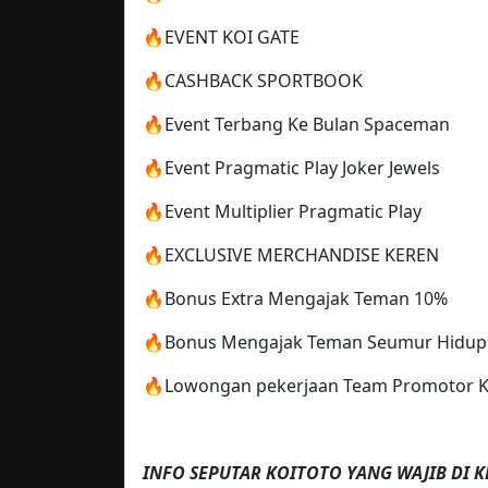
🔥EVENT KOI GATE
🔥
CASHBACK SPORTBOOK
🔥Event Terbang Ke Bulan Spaceman
🔥Event Pragmatic Play Joker Jewels
🔥Event Multiplier Pragmatic Play
🔥EXCLUSIVE MERCHANDISE KEREN
🔥Bonus Extra Mengajak Teman 10%
🔥Bonus Mengajak Teman Seumur Hidup
🔥Lowongan pekerjaan Team Promotor 
INFO SEPUTAR KOITOTO YANG WAJIB DI K