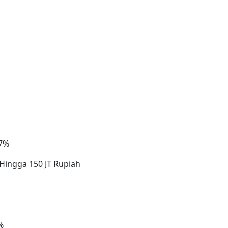
.7%
Hingga 150 JT Rupiah
%