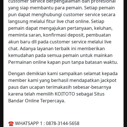
customer service berpengalaman dan profesional
yang siap membantu para pemain. Setiap pemain
pun dapat menghubungi customer service secara
langsung melalui fitur live chat online. Setiap
pemain dapat mengajukan pertanyaan, keluhan,
meminta saran, konfirmasi deposit, pembuatan
akun baru dll pada customer service melalui live
chat. Adanya layanan terbaik ini memberikan
kemudahan pada semua pemain untuk mainkan
Permainan online kapan pun tanpa batasan waktu.
Dengan demikian kami sampaikan selamat kepada
member kami yang berhasil mendapatkan jackpot
paus dan ucapan terimakasih sebesar-besarnya
karena telah memilih KOITOTO sebagai Situs
Bandar Online Terpercaya.
☎️ WHATSAPP 1 : 0878-3144-5658