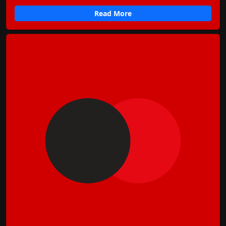
Read More