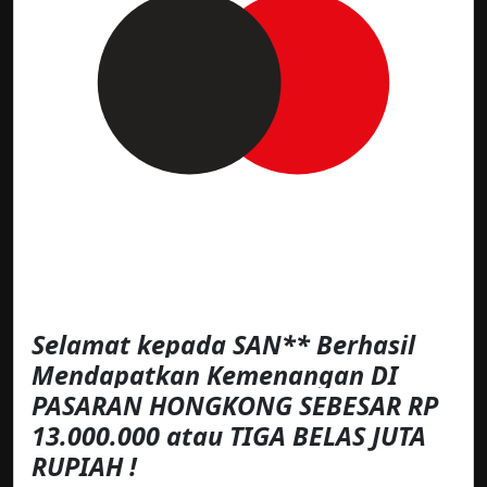
Selamat kepada SAN** Berhasil
Mendapatkan Kemenangan DI
PASARAN HONGKONG SEBESAR RP
13.000.000 atau TIGA BELAS JUTA
RUPIAH !