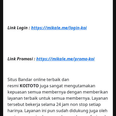
Link Login :
https://mikale.me/login-koi
Link Promosi :
https://mikale.me/promo-koi
Situs Bandar online terbaik dan
resmi
KOITOTO
juga sangat mengutamakan
kepuasan semua membernya dengan memberikan
layanan terbaik untuk semua membernya. Layanan
tersebut bekerja selama 24 jam non stop setiap
harinya. Layanan ini pun sudah didukung juga oleh