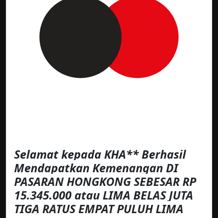
Selamat kepada KHA** Berhasil
Mendapatkan Kemenangan DI
PASARAN HONGKONG SEBESAR RP
15.345.000 atau LIMA BELAS JUTA
TIGA RATUS EMPAT PULUH LIMA