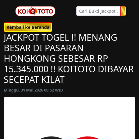
Kembali ke Beranda
JACKPOT TOGEL !! MENANG
BESAR DI PASARAN
HONGKONG SEBESAR RP
15.345.000 !! KOITOTO DIBAYAR
SECEPAT KILAT
Minggu, 31 Mei 2026 00:52 WIB