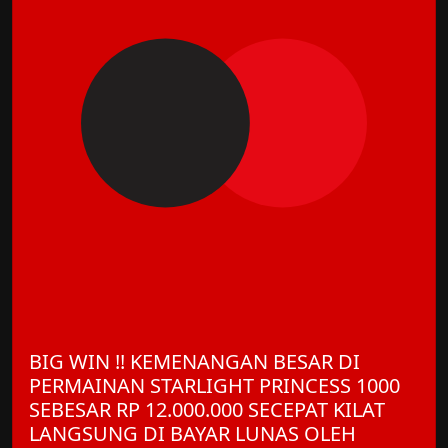
BIG WIN !! KEMENANGAN BESAR DI
PERMAINAN STARLIGHT PRINCESS 1000
SEBESAR RP 12.000.000 SECEPAT KILAT
LANGSUNG DI BAYAR LUNAS OLEH