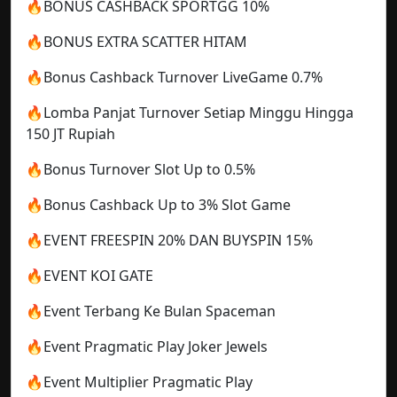
🔥BONUS CASHBACK SPORTGG 10%
🔥BONUS EXTRA SCATTER HITAM
🔥Bonus Cashback Turnover LiveGame 0.7%
🔥Lomba Panjat Turnover Setiap Minggu Hingga
150 JT Rupiah
🔥Bonus Turnover Slot Up to 0.5%
🔥Bonus Cashback Up to 3% Slot Game
🔥EVENT FREESPIN 20% DAN BUYSPIN 15%
🔥EVENT KOI GATE
🔥Event Terbang Ke Bulan Spaceman
🔥Event Pragmatic Play Joker Jewels
🔥Event Multiplier Pragmatic Play