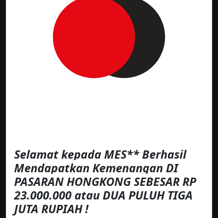
Selamat kepada MES** Berhasil
Mendapatkan Kemenangan DI
PASARAN HONGKONG SEBESAR RP
23.000.000 atau DUA PULUH TIGA
JUTA RUPIAH !