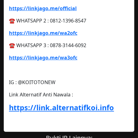
https://linkjago.me/official
☎️ WHATSAPP 2 : 0812-1396-8547
https://linkjago.me/wa2ofc
☎️ WHATSAPP 3 : 0878-3144-6092
https://linkjago.me/wa3ofc
IG : @KOITOTONEW
Link Alternatif Anti Nawala :
https://link.alternatifkoi.info
Bukti JP Lainnya: