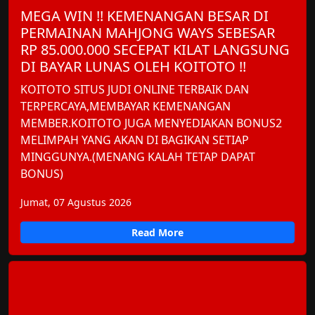
MEGA WIN !! KEMENANGAN BESAR DI
PERMAINAN MAHJONG WAYS SEBESAR
RP 85.000.000 SECEPAT KILAT LANGSUNG
DI BAYAR LUNAS OLEH KOITOTO !!
KOITOTO SITUS JUDI ONLINE TERBAIK DAN
TERPERCAYA,MEMBAYAR KEMENANGAN
MEMBER.KOITOTO JUGA MENYEDIAKAN BONUS2
MELIMPAH YANG AKAN DI BAGIKAN SETIAP
MINGGUNYA.(MENANG KALAH TETAP DAPAT
BONUS)
Jumat, 07 Agustus 2026
Read More