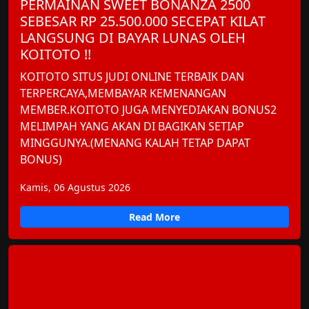
PERMAINAN SWEET BONANZA 2500
SEBESAR RP 25.500.000 SECEPAT KILAT
LANGSUNG DI BAYAR LUNAS OLEH
KOITOTO !!
KOITOTO SITUS JUDI ONLINE TERBAIK DAN
TERPERCAYA,MEMBAYAR KEMENANGAN
MEMBER.KOITOTO JUGA MENYEDIAKAN BONUS2
MELIMPAH YANG AKAN DI BAGIKAN SETIAP
MINGGUNYA.(MENANG KALAH TETAP DAPAT
BONUS)
Kamis, 06 Agustus 2026
Read More