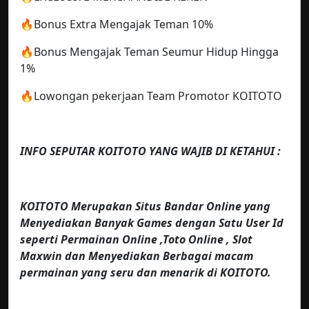
🔥Bonus Extra Mengajak Teman 10%
🔥Bonus Mengajak Teman Seumur Hidup Hingga
1%
🔥Lowongan pekerjaan Team Promotor KOITOTO
INFO SEPUTAR KOITOTO YANG WAJIB DI KETAHUI :
KOITOTO Merupakan Situs Bandar Online yang
Menyediakan Banyak Games dengan Satu User Id
seperti Permainan Online ,Toto Online , Slot
Maxwin dan Menyediakan Berbagai macam
permainan yang seru dan menarik di KOITOTO.