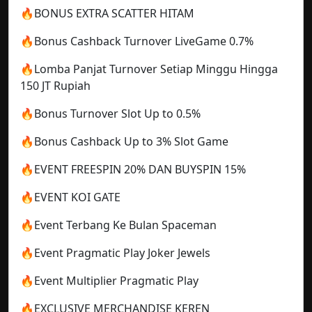
🔥BONUS EXTRA SCATTER HITAM
🔥Bonus Cashback Turnover LiveGame 0.7%
🔥Lomba Panjat Turnover Setiap Minggu Hingga
150 JT Rupiah
🔥Bonus Turnover Slot Up to 0.5%
🔥Bonus Cashback Up to 3% Slot Game
🔥EVENT FREESPIN 20% DAN BUYSPIN 15%
🔥EVENT KOI GATE
🔥Event Terbang Ke Bulan Spaceman
🔥Event Pragmatic Play Joker Jewels
🔥Event Multiplier Pragmatic Play
🔥EXCLUSIVE MERCHANDISE KEREN