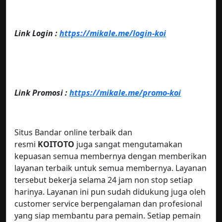
Link Login :
https://mikale.me/login-koi
Link Promosi :
https://mikale.me/promo-koi
Situs Bandar online terbaik dan
resmi
KOITOTO
juga sangat mengutamakan
kepuasan semua membernya dengan memberikan
layanan terbaik untuk semua membernya. Layanan
tersebut bekerja selama 24 jam non stop setiap
harinya. Layanan ini pun sudah didukung juga oleh
customer service berpengalaman dan profesional
yang siap membantu para pemain. Setiap pemain