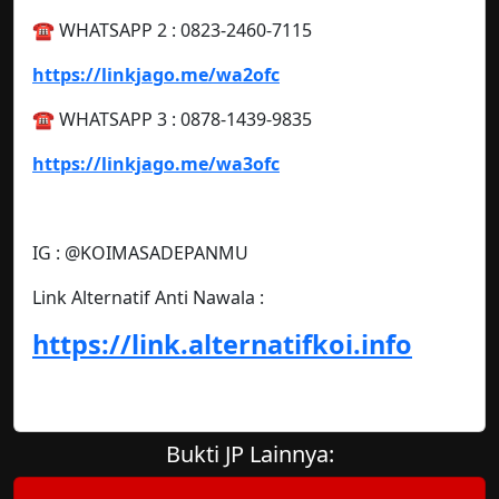
☎️ WHATSAPP 2 : 0823-2460-7115
https://linkjago.me/wa2ofc
☎️ WHATSAPP 3 : 0878-1439-9835
https://linkjago.me/wa3ofc
IG : @KOIMASADEPANMU
Link Alternatif Anti Nawala :
https://link.alternatifkoi.info
Bukti JP Lainnya: