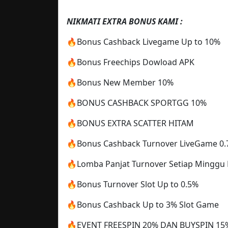
NIKMATI EXTRA BONUS KAMI :
🔥Bonus Cashback Livegame Up to 10%
🔥Bonus Freechips Dowload APK
🔥Bonus New Member 10%
🔥BONUS CASHBACK SPORTGG 10%
🔥BONUS EXTRA SCATTER HITAM
🔥Bonus Cashback Turnover LiveGame 0
🔥Lomba Panjat Turnover Setiap Minggu 
🔥Bonus Turnover Slot Up to 0.5%
🔥Bonus Cashback Up to 3% Slot Game
🔥EVENT FREESPIN 20% DAN BUYSPIN 15