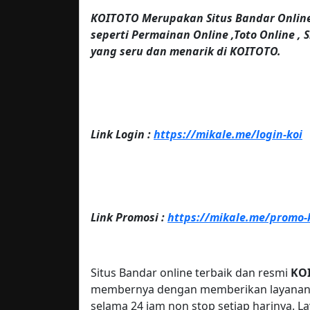
KOITOTO Merupakan Situs Bandar Onlin
seperti Permainan Online ,Toto Online
yang seru dan menarik di KOITOTO.
Link Login :
https://mikale.me/login-koi
Link Promosi :
https://mikale.me/promo-
Situs Bandar online terbaik dan resmi
KO
membernya dengan memberikan layanan t
selama 24 jam non stop setiap harinya. L