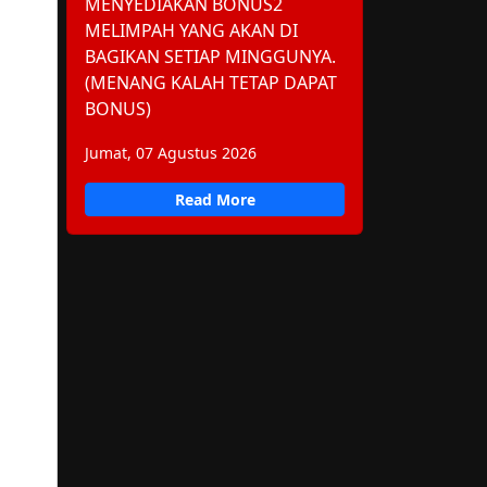
MENYEDIAKAN BONUS2
MELIMPAH YANG AKAN DI
BAGIKAN SETIAP MINGGUNYA.
(MENANG KALAH TETAP DAPAT
BONUS)
Jumat, 07 Agustus 2026
Read More