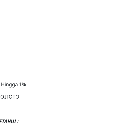
 Hingga 1%
KOITOTO
ETAHUI :