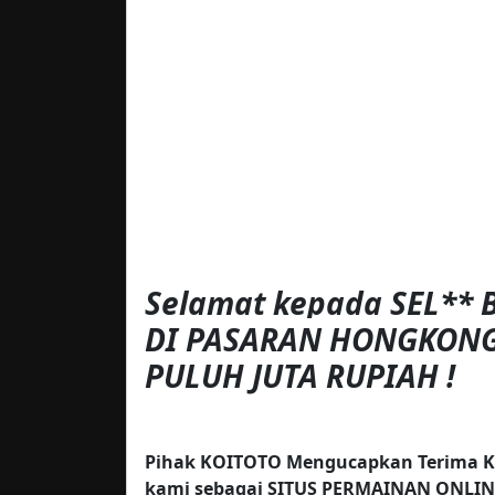
Selamat kepada SEL**
DI PASARAN HONGKONG S
PULUH JUTA RUPIAH !
Pihak KOITOTO Mengucapkan Terima 
kami sebagai SITUS PERMAINAN ONLI