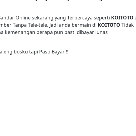
andar Online sekarang yang Terpercaya seperti
KOITOTO
r Tanpa Tele-tele. Jadi anda bermain di
KOITOTO
Tidak
a kemenangan berapa pun pasti dibayar lunas
leng bosku tapi Pasti Bayar !!