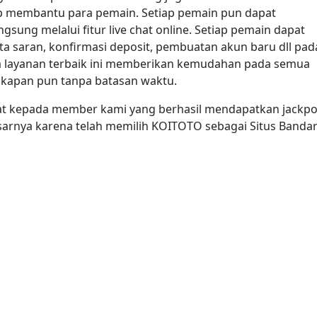
p membantu para pemain. Setiap pemain pun dapat
sung melalui fitur live chat online. Setiap pemain dapat
 saran, konfirmasi deposit, pembuatan akun baru dll pad
nya layanan terbaik ini memberikan kemudahan pada semua
kapan pun tanpa batasan waktu.
t kepada member kami yang berhasil mendapatkan jackpo
sarnya karena telah memilih KOITOTO sebagai Situs Banda