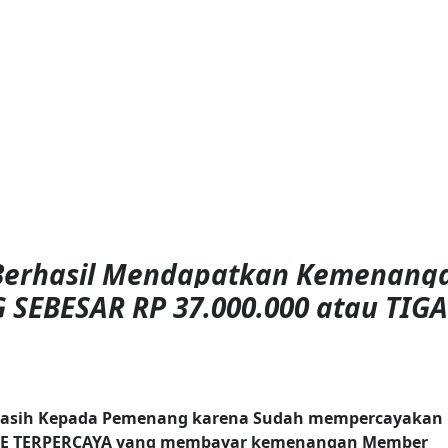
 Berhasil Mendapatkan Kemenang
EBESAR RP 37.000.000 atau TIGA
Kasih Kepada Pemenang karena Sudah mempercayakan
NE TERPERCAYA yang membayar kemenangan Member