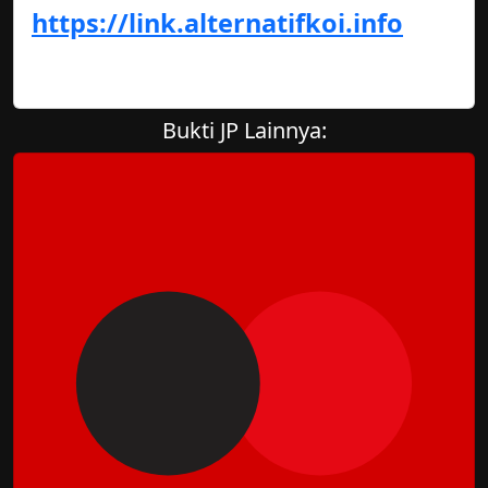
https://link.alternatifkoi.info
Bukti JP Lainnya: