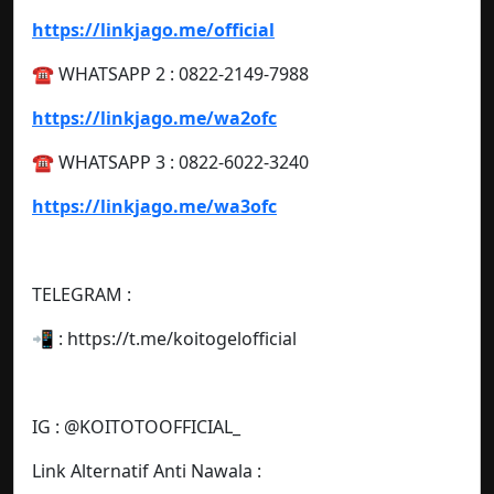
https://linkjago.me/official
☎️ WHATSAPP 2 : 0822-2149-7988
https://linkjago.me/wa2ofc
☎️ WHATSAPP 3 : 0822-6022-3240
https://linkjago.me/wa3ofc
TELEGRAM :
📲 : https://t.me/koitogelofficial
IG : @KOITOTOOFFICIAL_
Link Alternatif Anti Nawala :