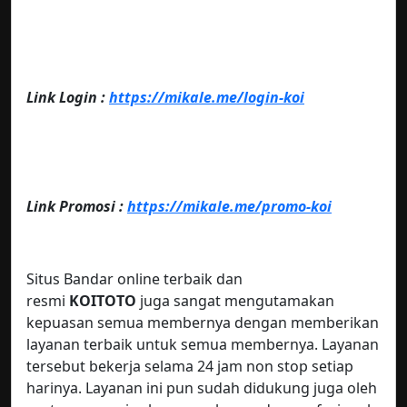
Link Login :
https://mikale.me/login-koi
Link Promosi :
https://mikale.me/promo-koi
Situs Bandar online terbaik dan
resmi
KOITOTO
juga sangat mengutamakan
kepuasan semua membernya dengan memberikan
layanan terbaik untuk semua membernya. Layanan
tersebut bekerja selama 24 jam non stop setiap
harinya. Layanan ini pun sudah didukung juga oleh