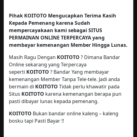
Pihak KOITOTO Mengucapkan Terima Kasih
Kepada Pemenang karena Sudah
mempercayakaan kami sebagai SITUS
PERMAINAN ONLINE TERPERCAYA yang
membayar kemenangan Member Hingga Lunas.
Masih Ragu Dengan
KOITOTO
? Dimana Bandar
Online sekarang yang Terpercaya
seperti
KOITOTO
? Bandar Yang membayar
kemenangan Member Tanpa Tele-tele. Jadi anda
bermain di
KOITOTO
Tidak perlu khawatir pada
Situs
KOITOTO
karena kemenangan berapa pun
pasti dibayar lunas kepada pemenang.
KOITOTO
Bukan bandar online kaleng – kaleng
bosku tapi Pasti Bayar !!