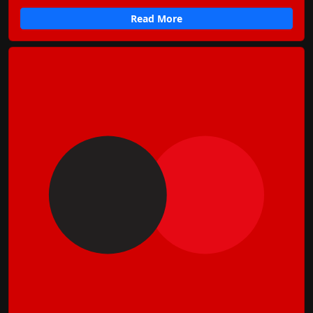
Read More