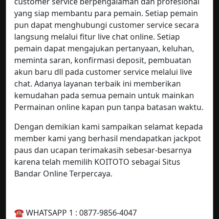
customer service berpengalaman dan profesional
yang siap membantu para pemain. Setiap pemain
pun dapat menghubungi customer service secara
langsung melalui fitur live chat online. Setiap
pemain dapat mengajukan pertanyaan, keluhan,
meminta saran, konfirmasi deposit, pembuatan
akun baru dll pada customer service melalui live
chat. Adanya layanan terbaik ini memberikan
kemudahan pada semua pemain untuk mainkan
Permainan online kapan pun tanpa batasan waktu.
Dengan demikian kami sampaikan selamat kepada
member kami yang berhasil mendapatkan jackpot
paus dan ucapan terimakasih sebesar-besarnya
karena telah memilih KOITOTO sebagai Situs
Bandar Online Terpercaya.
☎️ WHATSAPP 1 : 0877-9856-4047