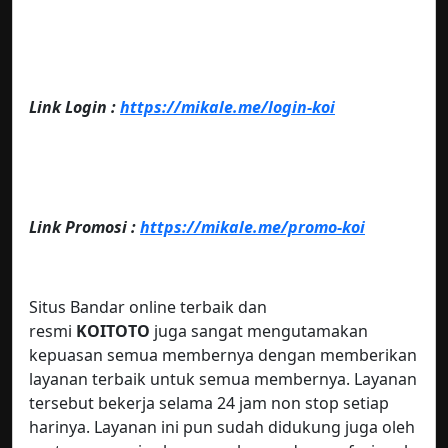
Link Login :
https://mikale.me/login-koi
Link Promosi :
https://mikale.me/promo-koi
Situs Bandar online terbaik dan
resmi
KOITOTO
juga sangat mengutamakan
kepuasan semua membernya dengan memberikan
layanan terbaik untuk semua membernya. Layanan
tersebut bekerja selama 24 jam non stop setiap
harinya. Layanan ini pun sudah didukung juga oleh