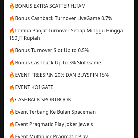
🔥BONUS EXTRA SCATTER HITAM
🔥Bonus Cashback Turnover LiveGame 0.7%
🔥Lomba Panjat Turnover Setiap Minggu Hingga
150 JT Rupiah
🔥Bonus Turnover Slot Up to 0.5%
🔥Bonus Cashback Up to 3% Slot Game
🔥EVENT FREESPIN 20% DAN BUYSPIN 15%
🔥EVENT KOI GATE
🔥
CASHBACK SPORTBOOK
🔥Event Terbang Ke Bulan Spaceman
🔥Event Pragmatic Play Joker Jewels
🔥Event Multiplier Pragmatic Play