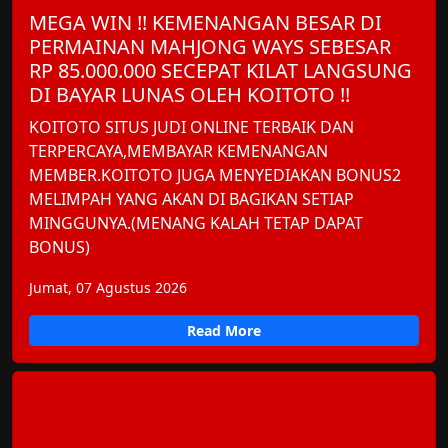
MEGA WIN !! KEMENANGAN BESAR DI
PERMAINAN MAHJONG WAYS SEBESAR
RP 85.000.000 SECEPAT KILAT LANGSUNG
DI BAYAR LUNAS OLEH KOITOTO !!
KOITOTO SITUS JUDI ONLINE TERBAIK DAN
TERPERCAYA,MEMBAYAR KEMENANGAN
MEMBER.KOITOTO JUGA MENYEDIAKAN BONUS2
MELIMPAH YANG AKAN DI BAGIKAN SETIAP
MINGGUNYA.(MENANG KALAH TETAP DAPAT
BONUS)
Jumat, 07 Agustus 2026
Read More