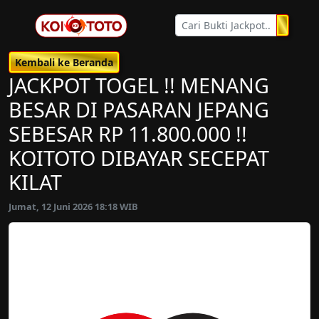
Kembali ke Beranda
JACKPOT TOGEL !! MENANG
BESAR DI PASARAN JEPANG
SEBESAR RP 11.800.000 !!
KOITOTO DIBAYAR SECEPAT
KILAT
Jumat, 12 Juni 2026 18:18 WIB