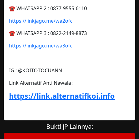
☎️ WHATSAPP 2 : 0877-9555-6110
https://linkjago.me/wa2ofc
☎️ WHATSAPP 3 : 0822-2149-8873
https://linkjago.me/wa3ofc
IG : @KOITOTOCUANN
Link Alternatif Anti Nawala :
https://link.alternatifkoi.info
Bukti JP Lainnya: