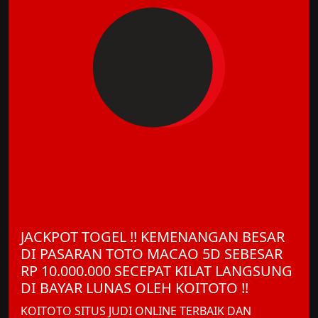
JACKPOT TOGEL !! KEMENANGAN BESAR
DI PASARAN TOTO MACAO 5D SEBESAR
RP 10.000.000 SECEPAT KILAT LANGSUNG
DI BAYAR LUNAS OLEH KOITOTO !!
KOITOTO SITUS JUDI ONLINE TERBAIK DAN