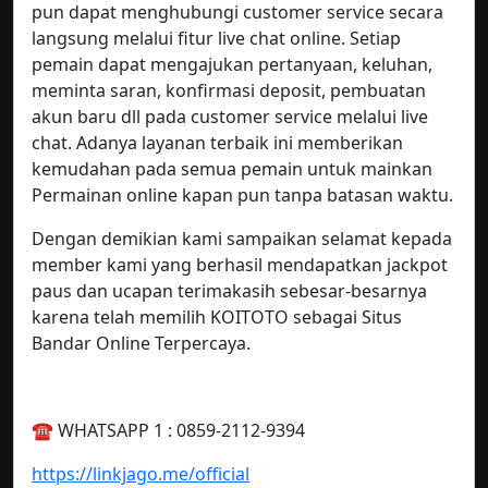
pun dapat menghubungi customer service secara
langsung melalui fitur live chat online. Setiap
pemain dapat mengajukan pertanyaan, keluhan,
meminta saran, konfirmasi deposit, pembuatan
akun baru dll pada customer service melalui live
chat. Adanya layanan terbaik ini memberikan
kemudahan pada semua pemain untuk mainkan
Permainan online kapan pun tanpa batasan waktu.
Dengan demikian kami sampaikan selamat kepada
member kami yang berhasil mendapatkan jackpot
paus dan ucapan terimakasih sebesar-besarnya
karena telah memilih KOITOTO sebagai Situs
Bandar Online Terpercaya.
☎️ WHATSAPP 1 : 0859-2112-9394
https://linkjago.me/official