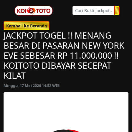
Kembali ke Beranda
JACKPOT TOGEL !! MENANG
BESAR DI PASARAN NEW YORK
EVE SEBESAR RP 11.000.000 !!
KOITOTO DIBAYAR SECEPAT
KILAT
Minggu, 17 Mei 2026 14:52 WIB