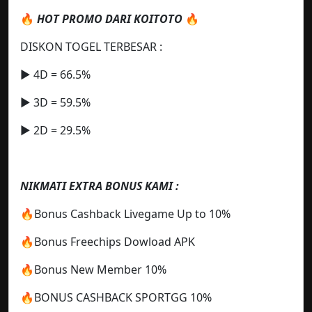
🔥
HOT PROMO DARI KOITOTO
🔥
DISKON TOGEL TERBESAR :
▶️ 4D = 66.5%
▶️ 3D = 59.5%
▶️ 2D = 29.5%
NIKMATI EXTRA BONUS KAMI :
🔥Bonus Cashback Livegame Up to 10%
🔥Bonus Freechips Dowload APK
🔥Bonus New Member 10%
🔥BONUS CASHBACK SPORTGG 10%