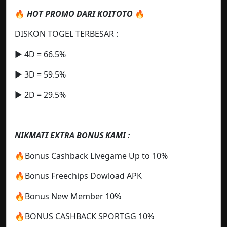
🔥
HOT PROMO DARI KOITOTO
🔥
DISKON TOGEL TERBESAR :
▶️ 4D = 66.5%
▶️ 3D = 59.5%
▶️ 2D = 29.5%
NIKMATI EXTRA BONUS KAMI :
🔥Bonus Cashback Livegame Up to 10%
🔥Bonus Freechips Dowload APK
🔥Bonus New Member 10%
🔥BONUS CASHBACK SPORTGG 10%