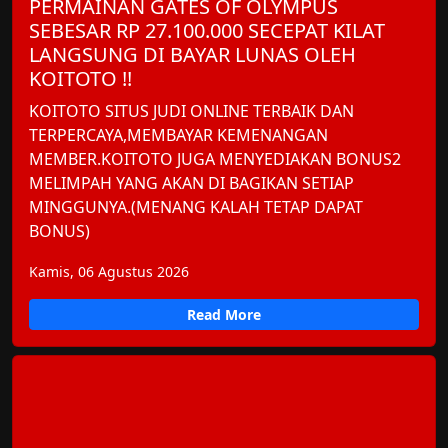
PERMAINAN GATES OF OLYMPUS
SEBESAR RP 27.100.000 SECEPAT KILAT
LANGSUNG DI BAYAR LUNAS OLEH
KOITOTO !!
KOITOTO SITUS JUDI ONLINE TERBAIK DAN
TERPERCAYA,MEMBAYAR KEMENANGAN
MEMBER.KOITOTO JUGA MENYEDIAKAN BONUS2
MELIMPAH YANG AKAN DI BAGIKAN SETIAP
MINGGUNYA.(MENANG KALAH TETAP DAPAT
BONUS)
Kamis, 06 Agustus 2026
Read More