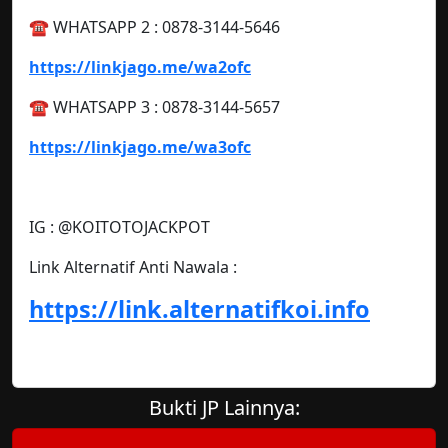
☎️ WHATSAPP 2 : 0878-3144-5646
https://linkjago.me/wa2ofc
☎️ WHATSAPP 3 : 0878-3144-5657
https://linkjago.me/wa3ofc
IG : @KOITOTOJACKPOT
Link Alternatif Anti Nawala :
https://link.alternatifkoi.info
Bukti JP Lainnya: