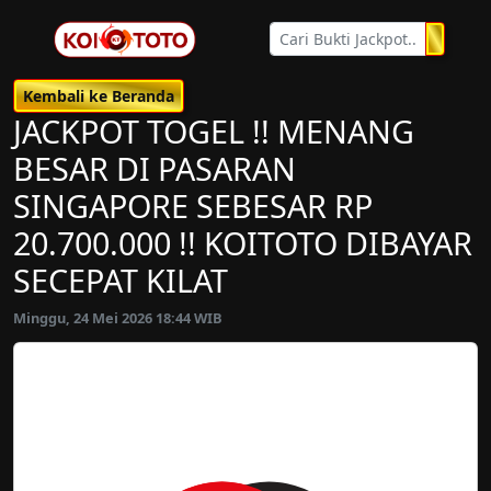
Kembali ke Beranda
JACKPOT TOGEL !! MENANG
BESAR DI PASARAN
SINGAPORE SEBESAR RP
20.700.000 !! KOITOTO DIBAYAR
SECEPAT KILAT
Minggu, 24 Mei 2026 18:44 WIB