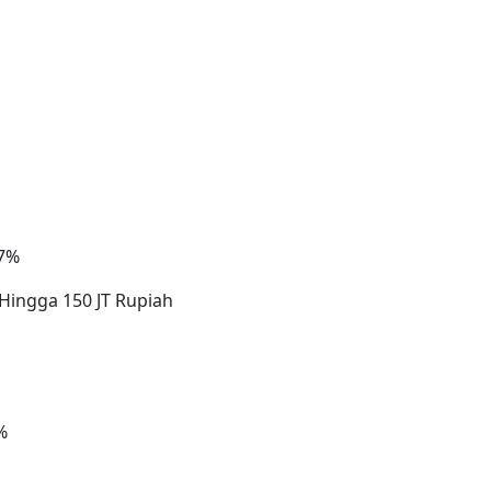
.7%
Hingga 150 JT Rupiah
%