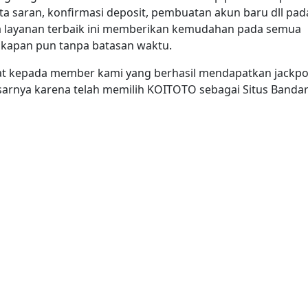
 saran, konfirmasi deposit, pembuatan akun baru dll pad
nya layanan terbaik ini memberikan kemudahan pada semua
kapan pun tanpa batasan waktu.
t kepada member kami yang berhasil mendapatkan jackpo
sarnya karena telah memilih KOITOTO sebagai Situs Banda