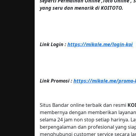
seperti Permainan Online ,Toto Online
yang seru dan menarik di KOITOTO.
Link Login :
https://mikale.me/login-koi
Link Promosi :
https://mikale.me/promo-
Situs Bandar online terbaik dan resmi
KO
membernya dengan memberikan layanan t
selama 24 jam non stop setiap harinya. L
berpengalaman dan profesional yang sia
menghubungi customer service secara lang