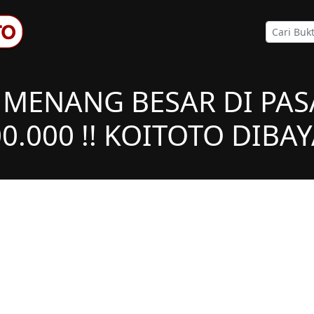
! MENANG BESAR DI PA
0.000 !! KOITOTO DIBA