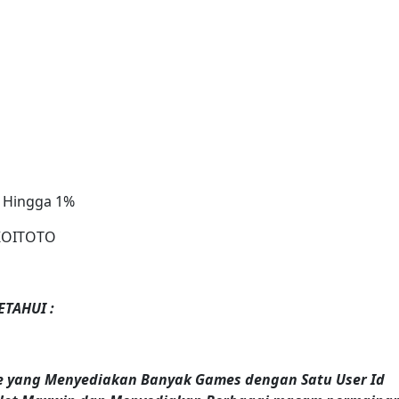
 Hingga 1%
KOITOTO
ETAHUI :
e yang Menyediakan Banyak Games dengan Satu User Id