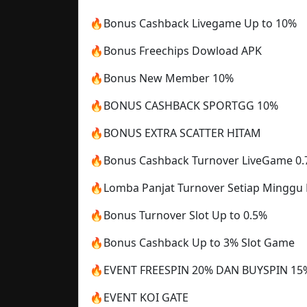
🔥Bonus Cashback Livegame Up to 10%
🔥Bonus Freechips Dowload APK
🔥Bonus New Member 10%
🔥BONUS CASHBACK SPORTGG 10%
🔥BONUS EXTRA SCATTER HITAM
🔥Bonus Cashback Turnover LiveGame 0
🔥Lomba Panjat Turnover Setiap Minggu 
🔥Bonus Turnover Slot Up to 0.5%
🔥Bonus Cashback Up to 3% Slot Game
🔥EVENT FREESPIN 20% DAN BUYSPIN 15
🔥EVENT KOI GATE