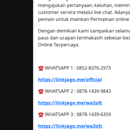
mengajukan pertanyaan, keluhan, meminta
customer service melalui live chat. Ada
pemain untuk mainkan Permainan online 
Dengan demikian kami sampaikan selama
paus dan ucapan terimakasih sebesar-be
Online Terpercaya.
☎️ WHATSAPP 1 : 0852-8376-2973
https://linkjago.me/official
☎️ WHATSAPP 2 : 0878-1439-9843
https://linkjago.me/wa2ofc
☎️ WHATSAPP 3 : 0878-1439-6359
https://linkjago.me/wa3ofc