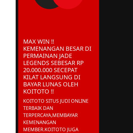
MAX WIN !!
KEMENANGAN BESAR DI
PERMAINAN JADE
LEGENDS SEBESAR RP
20.000.000 SECEPAT
KILAT LANGSUNG DI
BAYAR LUNAS OLEH
KOITOTO !!
KOITOTO SITUS JUDI ONLINE
TERBAIK DAN
TERPERCAYA,MEMBAYAR
KEMENANGAN
MEMBER.KOITOTO JUGA