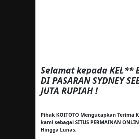
Selamat kepada KEL**
DI PASARAN SYDNEY SEB
JUTA RUPIAH !
Pihak KOITOTO Mengucapkan Terima 
kami sebagai SITUS PERMAINAN ONLI
Hingga Lunas.