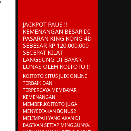
?
JACKPOT PAUS !!
KEMENANGAN BESAR DI
PASARAN KING KONG 4D
SEBESAR RP 120.000.000
SECEPAT KILAT
LANGSUNG DI BAYAR
LUNAS OLEH KOITOTO !!
KOITOTO SITUS JUDI ONLINE
TERBAIK DAN
TERPERCAYA,MEMBAYAR
KEMENANGAN
MEMBER.KOITOTO JUGA
MENYEDIAKAN BONUS2
MELIMPAH YANG AKAN DI
BAGIKAN SETIAP MINGGUNYA.