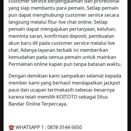
customer service berpengalaman dan profesional
yang siap membantu para pemain. Setiap pemain
pun dapat menghubungi customer service secara
langsung melalui fitur live chat online. Setiap
pemain dapat mengajukan pertanyaan, keluhan,
meminta saran, konfirmasi deposit, pembuatan
akun baru dll pada customer service melalui live
chat. Adanya layanan terbaik ini memberikan
kemudahan pada semua pemain untuk mainkan
Permainan online kapan pun tanpa batasan waktu.
Dengan demikian kami sampaikan selamat kepada
member kami yang berhasil mendapatkan jackpot
paus dan ucapan terimakasih sebesar-besarnya
karena telah memilih KOITOTO sebagai Situs
Bandar Online Terpercaya.
☎️ WHATSAPP 1 : 0878-3144-5650