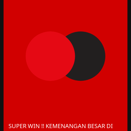
SUPER WIN !! KEMENANGAN BESAR DI