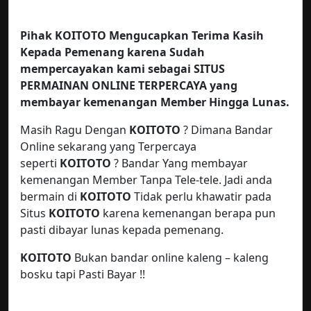
Pihak KOITOTO Mengucapkan Terima Kasih
Kepada Pemenang karena Sudah
mempercayakan kami sebagai SITUS
PERMAINAN ONLINE TERPERCAYA yang
membayar kemenangan Member Hingga Lunas.
Masih Ragu Dengan
KOITOTO
? Dimana Bandar
Online sekarang yang Terpercaya
seperti
KOITOTO
? Bandar Yang membayar
kemenangan Member Tanpa Tele-tele. Jadi anda
bermain di
KOITOTO
Tidak perlu khawatir pada
Situs
KOITOTO
karena kemenangan berapa pun
pasti dibayar lunas kepada pemenang.
KOITOTO
Bukan bandar online kaleng – kaleng
bosku tapi Pasti Bayar !!