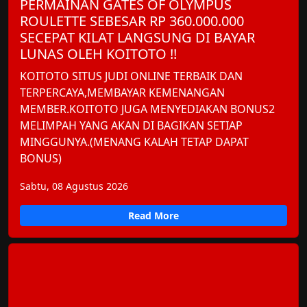
PERMAINAN GATES OF OLYMPUS
ROULETTE SEBESAR RP 360.000.000
SECEPAT KILAT LANGSUNG DI BAYAR
LUNAS OLEH KOITOTO !!
KOITOTO SITUS JUDI ONLINE TERBAIK DAN
TERPERCAYA,MEMBAYAR KEMENANGAN
MEMBER.KOITOTO JUGA MENYEDIAKAN BONUS2
MELIMPAH YANG AKAN DI BAGIKAN SETIAP
MINGGUNYA.(MENANG KALAH TETAP DAPAT
BONUS)
Sabtu, 08 Agustus 2026
Read More